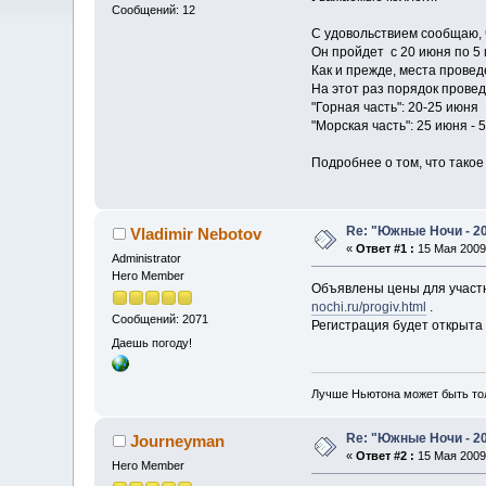
Сообщений: 12
С удовольствием сообщаю, 
Он пройдет с 20 июня по 5 
Как и прежде, места провед
На этот раз порядок провед
"Горная часть": 20-25 июня
"Морская часть": 25 июня - 
Подробнее о том, что такое
Re: "Южные Ночи - 2
Vladimir Nebotov
«
Ответ #1 :
15 Мая 2009,
Administrator
Hero Member
Объявлены цены для участн
nochi.ru/progiv.html
.
Сообщений: 2071
Регистрация будет открыта
Даешь погоду!
Лучше Ньютона может быть то
Re: "Южные Ночи - 2
Journeyman
«
Ответ #2 :
15 Мая 2009,
Hero Member