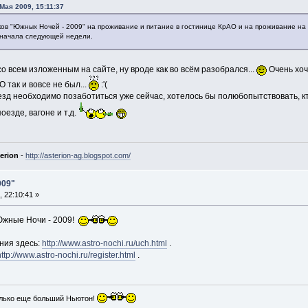
 Мая 2009, 15:11:37
ов "Южных Ночей - 2009" на проживание и питание в гостинице КрАО и на проживание на
 начала следующей недели.
 всем изложенным на сайте, ну вроде как во всём разобрался...
Очень хоч
О так и вовсе не был...
:'(
езд необходимо позаботиться уже сейчас, хотелось бы полюбопытствовать, кто
оезде, вагоне и т.д.
erion
-
http://asterion-ag.blogspot.com/
009"
 22:10:41 »
Южные Ночи - 2009!
ния здесь:
http://www.astro-nochi.ru/uch.html
.
http://www.astro-nochi.ru/register.html
.
лько еще больший Ньютон!