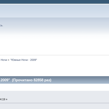
сь
.
 Ночи
»
"Южные Ночи - 2009"
2009" (Прочитано 82858 раз)
4:19 »