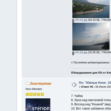
UN (5).jpg
(60.33 КБ, 778x58
UN (6).jpg
(32.05 КБ, 778x58
«
Последнее редактирование: 
Оборудование для ЛА от Ast
Re: "Южные Ночи - 2
Journeyman
«
Ответ #5 :
06 Июля 2009
Hero Member
7. Чайка
8. Луна над смотровой площ
9. Восход над "Кошкой" (ви
10. Вот такое забавное обл