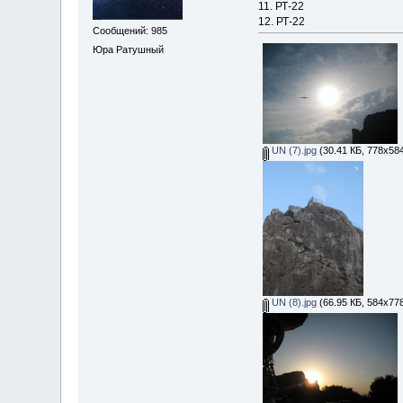
11. РТ-22
12. РТ-22
Сообщений: 985
Юра Ратушный
UN (7).jpg
(30.41 КБ, 778x58
UN (8).jpg
(66.95 КБ, 584x77