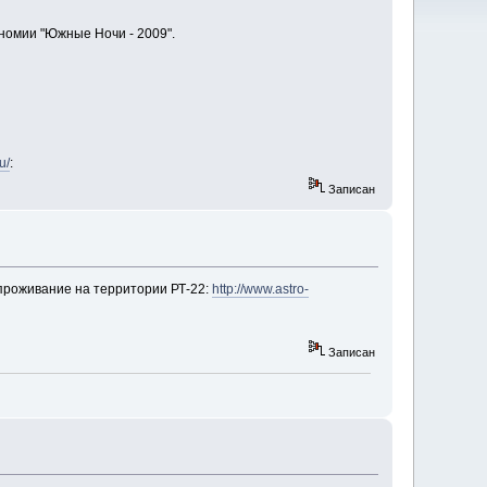
номии "Южные Ночи - 2009".
u/
:
Записан
 проживание на территории РТ-22:
http://www.astro-
Записан