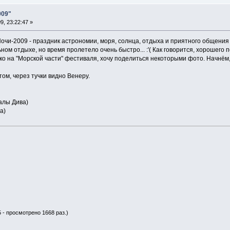
009"
, 23:22:47 »
очи-2009 - праздник астрономии, моря, солнца, отдыха и приятного общения
ом отдыхе, но время пролетело очень быстро... :'( Как говорится, хорошего 
ко на "Морской части" фестиваля, хочу поделиться некоторыми фото. Начнём,
том, через тучки видно Венеру.
калы Дива)
а)
5 - просмотрено 1668 раз.)