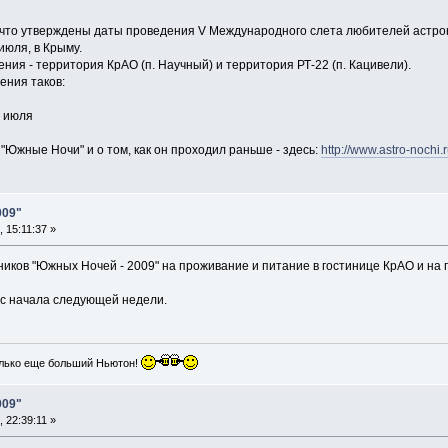
что утверждены даты проведения V Международного слета любителей астро
июля, в Крыму.
ения - территория КрАО (п. Научный) и территория РТ-22 (п. Кацивели).
ения таков:
5 июля
 "Южные Ночи" и о том, как он проходил раньше - здесь:
http://www.astro-nochi.r
009"
 15:11:37 »
иков "Южных Ночей - 2009" на проживание и питание в гостинице КрАО и на
 с начала следующей недели.
лько еще больший Ньютон!
009"
 22:39:11 »