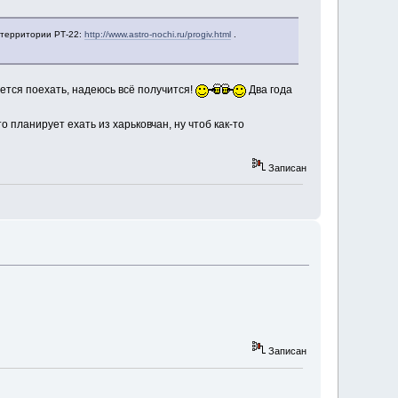
 территории РТ-22:
http://www.astro-nochi.ru/progiv.html
.
ется поехать, надеюсь всё получится!
Два года
 планирует ехать из харьковчан, ну чтоб как-то
Записан
Записан