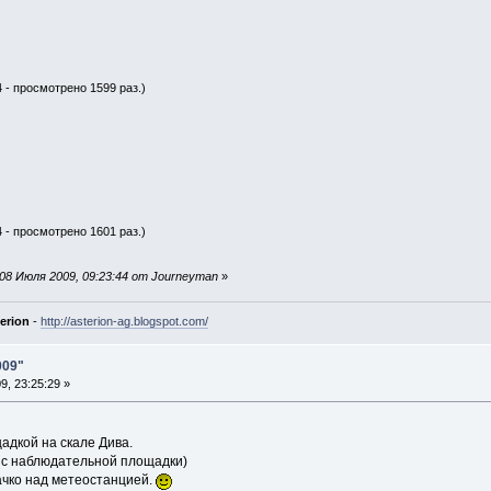
4 - просмотрено 1599 раз.)
4 - просмотрено 1601 раз.)
08 Июля 2009, 09:23:44 от Journeyman
»
erion
-
http://asterion-ag.blogspot.com/
009"
, 23:25:29 »
адкой на скале Дива.
д с наблюдательной площадки)
ачко над метеостанцией.