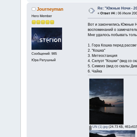
Re: "Южные Ночи - 2
Journeyman
«
Ответ #4 :
06 Июля 2009
Hero Member
Вот и закончились Южные Н
воспоминаний о замечательн
Мне удалось побывать толь
1. Гора Кошка перед рассве
2. "Кошка"
Сообщений: 985
3. Метеостанция
Юра Ратушный
4. Силуэт "Кошки" (вид со с
5. Симеиз (вид со скалы Див
6. Чайка
UN (1).jpg
(24.73 КБ, 461x61