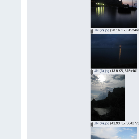
UN (2).jpg
(28.16 КБ, 615x46
UN (3).jpg
(13.9 КБ, 615x461 
UN (4).jpg
(41.93 КБ, 584x77