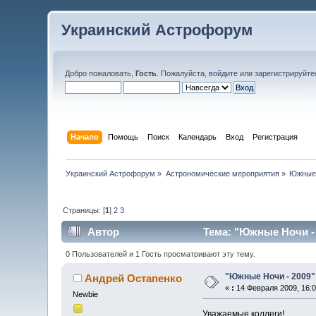
Украинский Астрофорум
Добро пожаловать,
Гость
. Пожалуйста,
войдите
или
зарегистрируйте
Начало
Помощь
Поиск
Календарь
Вход
Регистрация
Украинский Астрофорум
»
Астрономические мероприятия
»
Южные
Страницы: [
1
]
2
3
Автор
Тема: "Южные Ночи - 
0 Пользователей и 1 Гость просматривают эту тему.
"Южные Ночи - 2009"
Андрей Остапенко
«
:
14 Февраля 2009, 16:0
Newbie
Уважаемые коллеги!