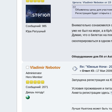
Цитата: Vladimir Nebotov от 15
Объявлены цены для участник
Регистрация будет открыта с
Внимательно ознакомился со
Сообщений: 985
уже не был на море, а в КрА
Юра Ратушный
Думаю, что о билетах на по
скооперироваться в одном п
Оборудование для ЛА от Ast
Re: "Южные Ночи - 2
Vladimir Nebotov
«
Ответ #3 :
17 Мая 2009,
Administrator
Hero Member
Запущена регистрация на 
Сообщений: 2071
Условия проживания и пита
Даешь погоду!
Анкета регистрации здесь:
Лучше Ньютона может быть то