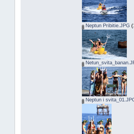
Neptun Pribitie.JPG
(
Netun_svita_banan.
Neptun i svita_01.JP