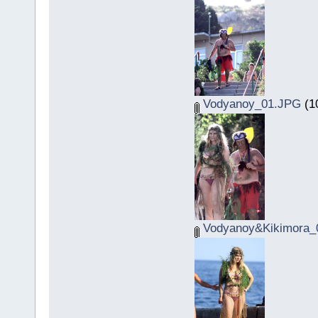
Vodyanoy_01.JPG
(1
Vodyanoy&Kikimora_