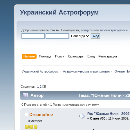
Украинский Астрофорум
Добро пожаловать,
Гость
. Пожалуйста,
войдите
или
зарегистрируйтесь
.
Начало
Помощь
Поиск
Календарь
Вход
Регистрация
Украинский Астрофорум
»
Астрономические мероприятия
»
Южные Но
Страницы:
1
2
[
3
]
Автор
Тема: "Южные Ночи - 20
0 Пользователей и 1 Гость просматривают эту тему.
Re: "Южные Ночи - 2009
Dreamofme
«
Ответ #30 :
11 Июля 2009, 
Full Member