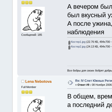
А вечером был
был вкусный 
А после ужина
наблюдения
Сообщений: 185
Костер1.jpg
(22.76 КБ, 494x700 
Костер2.jpg
(24.13 КБ, 494x700 
Все бобры для своих бобрят добры
Re: IV Слет Южных Реги
Lena Nebotova
«
Ответ #9 :
08 Ноября 2006,
Full Member
В общем, врем
а последний д