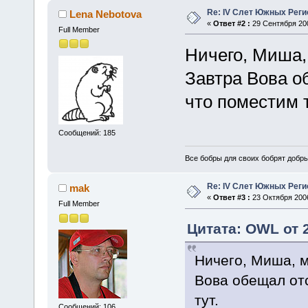
Re: IV Слет Южных Реги
Lena Nebotova
«
Ответ #2 :
29 Сентября 200
Full Member
Ничего, Миша,
Завтра Вова о
что поместим т
Сообщений: 185
Все бобры для своих бобрят добры
Re: IV Слет Южных Реги
mak
«
Ответ #3 :
23 Октября 2006
Full Member
Цитата: OWL от 2
Ничего, Миша, м
Вова обещал отс
тут.
Сообщений: 106