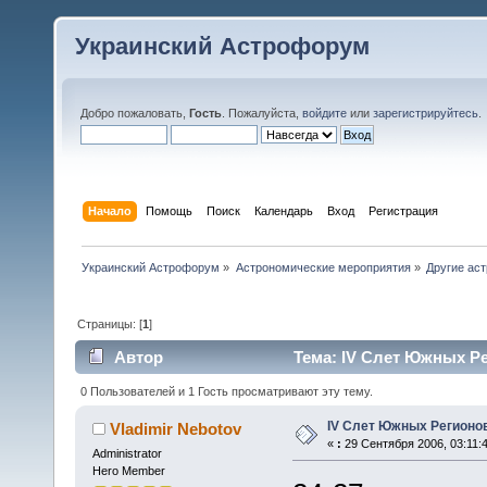
Украинский Астрофорум
Добро пожаловать,
Гость
. Пожалуйста,
войдите
или
зарегистрируйтесь
.
Начало
Помощь
Поиск
Календарь
Вход
Регистрация
Украинский Астрофорум
»
Астрономические мероприятия
»
Другие ас
Страницы: [
1
]
Автор
Тема: IV Слет Южных Ре
0 Пользователей и 1 Гость просматривают эту тему.
IV Слет Южных Регионо
Vladimir Nebotov
«
:
29 Сентября 2006, 03:11:4
Administrator
Hero Member