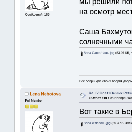
мы решили пот
на осмотр мес
Сообщений: 185
Саша Бахмутов
солнечными ч
Вова Саша Часы.jpg
(53.07 КБ, 
Все бобры для своих бобрят добры
Re: IV Слет Южных Реги
Lena Nebotova
«
Ответ #10 :
08 Ноября 2006
Full Member
Вот такие в Б
Вова и тюлень.jpg
(60.3 КБ, 494