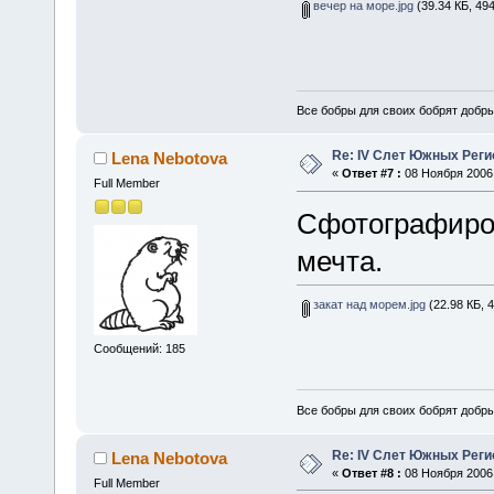
вечер на море.jpg
(39.34 КБ, 49
Все бобры для своих бобрят добры
Re: IV Слет Южных Реги
Lena Nebotova
«
Ответ #7 :
08 Ноября 2006,
Full Member
Сфотографиров
мечта.
закат над морем.jpg
(22.98 КБ, 
Сообщений: 185
Все бобры для своих бобрят добры
Re: IV Слет Южных Реги
Lena Nebotova
«
Ответ #8 :
08 Ноября 2006,
Full Member