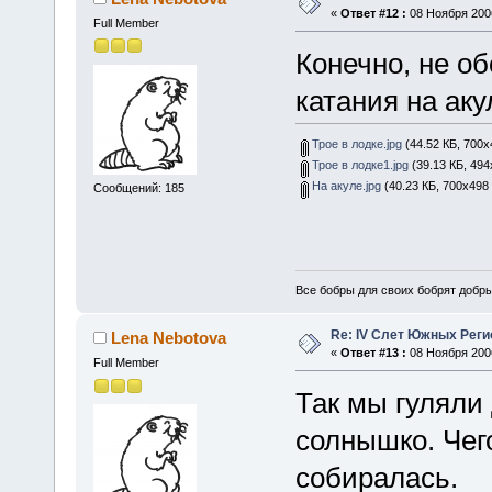
«
Ответ #12 :
08 Ноября 2006
Full Member
Конечно, не о
катания на ак
Трое в лодке.jpg
(44.52 КБ, 700x
Трое в лодке1.jpg
(39.13 КБ, 494
На акуле.jpg
(40.23 КБ, 700x498
Сообщений: 185
Все бобры для своих бобрят добры
Re: IV Слет Южных Реги
Lena Nebotova
«
Ответ #13 :
08 Ноября 2006
Full Member
Так мы гуляли 
солнышко. Чего
собиралась.