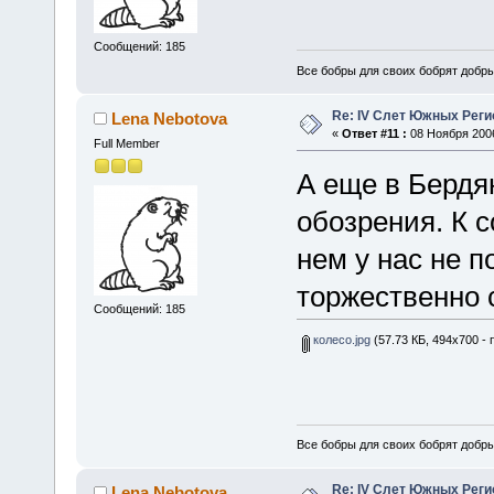
Сообщений: 185
Все бобры для своих бобрят добры
Re: IV Слет Южных Реги
Lena Nebotova
«
Ответ #11 :
08 Ноября 2006
Full Member
А еще в Бердя
обозрения. К с
нем у нас не п
торжественно
Сообщений: 185
колесо.jpg
(57.73 КБ, 494x700 - 
Все бобры для своих бобрят добры
Re: IV Слет Южных Реги
Lena Nebotova