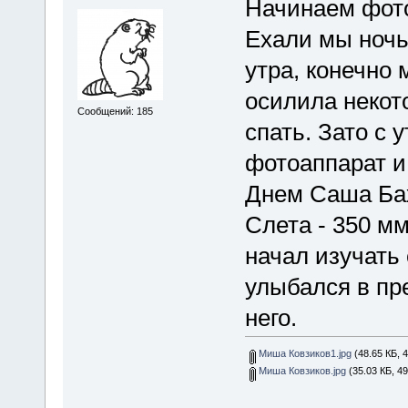
Начинаем фото
Ехали мы ночь
утра, конечно 
осилила некот
Сообщений: 185
спать. Зато с 
фотоаппарат и 
Днем Саша Ба
Слета - 350 м
начал изучать 
улыбался в пр
него.
Миша Ковзиков1.jpg
(48.65 КБ, 
Миша Ковзиков.jpg
(35.03 КБ, 4