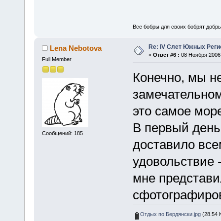
Все бобры для своих бобрят добры
Re: IV Слет Южных Реги
Lena Nebotova
«
Ответ #6 :
08 Ноября 2006,
Full Member
Конечно, мы н
замечательном
это самое море
В первый день
Сообщений: 185
доставило вс
удовольствие -
мне представи
сфотографиро
Отдых по Бердянски.jpg
(28.54 