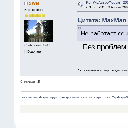
Re: УкрАстроФорум - 20
SWN
«
Ответ #12 :
03 Апреля 2010
Hero Member
Цитата: MaxMan 
Не работает ссы
Без проблем
Сообщений: 1767
Н.Водолага
И вся печаль проходит, когда гля
Страницы: [
1
]
Украинский Астрофорум
»
Астрономические мероприятия
»
УкрАстро