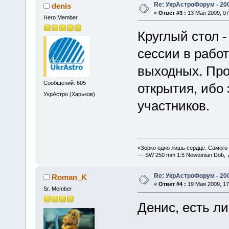
Re: УкрАстроФорум - 20
denis
«
Ответ #3 :
13 Мая 2009, 07
Hero Member
Круглый стол 
сессии в работ
выходных. Про
Сообщений: 605
открытия, ибо 
УкрАстро (Харьков)
участников.
«Зорко одно лишь сердце. Самого
--- SW 250 mm 1:5 Newtonian Dob, 
Re: УкрАстроФорум - 20
Roman_K
«
Ответ #4 :
19 Мая 2009, 17
Sr. Member
Денис, есть л