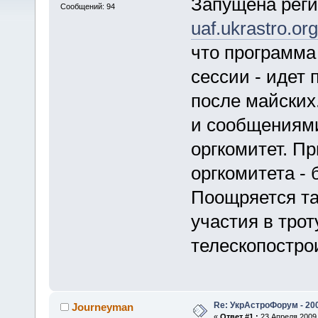
Запущена рег
Сообщений: 94
uaf.ukrastro.or
что программа
сессии - идет
после майских
и сообщениями
оргкомитет. П
оргкомитета - б
Поощряется та
участия в трот
телескопостро
Re: УкрАстроФорум - 20
Journeyman
«
Ответ #1 :
23 Апреля 2009,