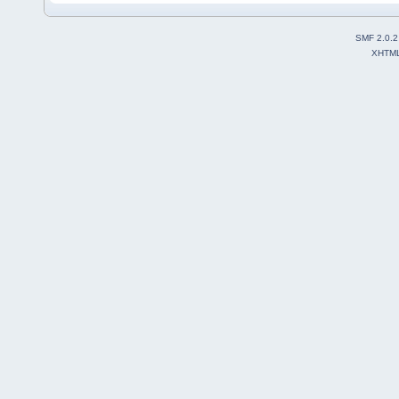
SMF 2.0.2
XHTM