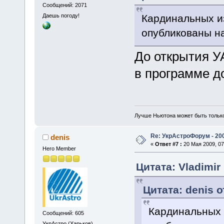
Сообщений: 2071
Кардинальных из
Даешь погоду!
опубликованы на
До открытия У
в программе до
Лучше Ньютона может быть тольк
Re: УкрАстроФорум - 20
denis
«
Ответ #7 :
20 Мая 2009, 07
Hero Member
Цитата: Vladimir
Цитата: denis о
Кардинальных и
Сообщений: 605
УкрАстро (Харьков)