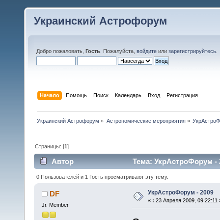
Украинский Астрофорум
Добро пожаловать,
Гость
. Пожалуйста,
войдите
или
зарегистрируйтесь
.
Начало
Помощь
Поиск
Календарь
Вход
Регистрация
Украинский Астрофорум
»
Астрономические мероприятия
»
УкрАстро
Страницы: [
1
]
Автор
Тема: УкрАстроФорум - 
0 Пользователей и 1 Гость просматривают эту тему.
УкрАстроФорум - 2009
DF
«
:
23 Апреля 2009, 09:22:11 
Jr. Member