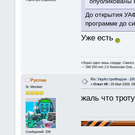
опубликованы 
До открытия УАФ
программе до си
Уже есть
«Зорко одно лишь сердце. Самого
--- SW 250 mm 1:5 Newtonian Dob, 
Re: УкрАстроФорум - 20
Руслан
«
Ответ #8 :
20 Мая 2009, 09
Sr. Member
жаль что троту
Сообщений: 339