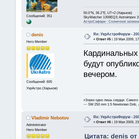
50.0°N, 36.2°E, UT+2 (Харьков)
Сообщений: 351
SkyWatcher 1309EQ3; Astroimpex 
АстроСафари - Солнечное затмени
Re: УкрАстроФорум - 20
denis
«
Ответ #5 :
19 Мая 2009, 17
Hero Member
Кардинальных 
будут опублик
вечером.
Сообщений: 605
УкрАстро (Харьков)
«Зорко одно лишь сердце. Самого
--- SW 250 mm 1:5 Newtonian Dob, 
Re: УкрАстроФорум - 20
Vladimir Nebotov
«
Ответ #6 :
19 Мая 2009, 23
Administrator
Hero Member
Цитата: denis от