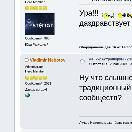
Hero Member
Ура!!!
даздравствует
Сообщений: 985
Юра Ратушный
Оборудование для ЛА от Asteri
Re: УкрАстроФорум - 20
Vladimir Nebotov
«
Ответ #2 :
12 Мая 2009, 23
Administrator
Hero Member
Ну что слышно
Сообщений: 2071
традиционный 
Даешь погоду!
сообществ?
Лучше Ньютона может быть тольк