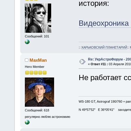
история:
Видеохроника
Сообщений: 101
::
ХАРЬКОВСКИЙ ПЛАНЕТАРИЙ
::
Re: УкрАстроФорум - 20
MaxMan
«
Ответ #11 :
03 Апреля 2010
Hero Member
Не работает с
WS-180 GT, Astrograf 190/760 + pa
N 49*57'52" E 36*05'41" заходите в
Сообщений: 618
регулярно люблю астрономию