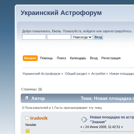
Украинский Астрофорум
Добро пожаловать,
Гость
. Пожалуйста,
войдите
или
зарегистрируйтесь
.
Начало
Помощь
Поиск
Календарь
Вход
Регистрация
Украинский Астрофорум
»
Общий раздел
»
АстроNet
»
Новая площадка
Страницы: [
1
]
Автор
Тема: Новая площадка п
0 Пользователей и 1 Гость просматривают эту тему.
Новая площадка по аст
trudovik
"Знання"
Newbie
«
:
24 Июня 2009, 11:42:51 »