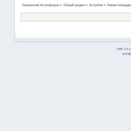
Украинский Астрофорум
»
Общий раздел
»
АстроNet
»
Новая площадка
SMF 2.0.2
XHTM