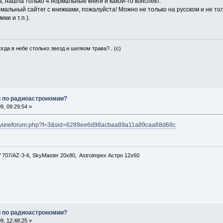
 нашла только 4 нормальные книги и какой-то конспект.
рмальный сайтег с книжками, пожалуйста! Можно не только на русском и не т
ки и т.п.).
гда в небе столько звезд и шелком трава?.. (с)
и по радиоастрономии?
, 09:29:54 »
net/viewforum.php?f=3&sid=6289ee6d98acbaa89a11a89caa68d68c
707/AZ-3-6, SkyMaster 20x80, Astroimpex Астро 12х60
и по радиоастрономии?
, 12:48:25 »