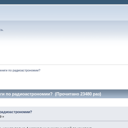
сь
.
 книги по радиоастрономии?
иги по радиоастрономии? (Прочитано 23480 раз)
о радиоастрономии?
9 »