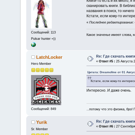
Книги-то есть и их много, 
сканировать книги. В библи
названия в поиск, то ничего
Кстати, если кому-то интер
«
Последнее редактирование: 
Сообщений: 113
Какое значенье имеют слова, ко
Pulsar hunter =))
Re: Где скачать книг
LatchLocker
«
Ответ #5 :
25 Августа 2
Hero Member
Цитата: Dreamofme от 01 Авгус
Кстати, если кому-то интерес
Интересно. И даже очень.
Сообщений: 849
...потому что это физика, бро! 
Re: Где скачать книг
Yurik
«
Ответ #6 :
27 Сентября 
Sr. Member