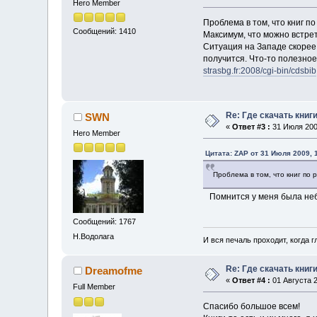
Hero Member
Проблема в том, что книг п
Сообщений: 1410
Максимум, что можно встрет
Ситуация на Западе скорее в
получится. Что-то полезно
strasbg.fr:2008/cgi-bin/cdsbib
Re: Где скачать книг
SWN
«
Ответ #3 :
31 Июля 2009
Hero Member
Цитата: ZAP от 31 Июля 2009, 
Проблема в том, что книг по 
Помнится у меня была небо
Сообщений: 1767
Н.Водолага
И вся печаль проходит, когда 
Re: Где скачать книг
Dreamofme
«
Ответ #4 :
01 Августа 2
Full Member
Спасибо большое всем!