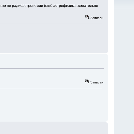
олько по радиоастрономии (ещё астрофизика, желательно
Записан
Записан