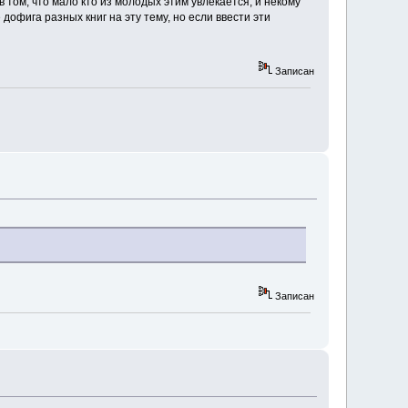
в том, что мало кто из молодых этим увлекается, и некому
дофига разных книг на эту тему, но если ввести эти
Записан
Записан