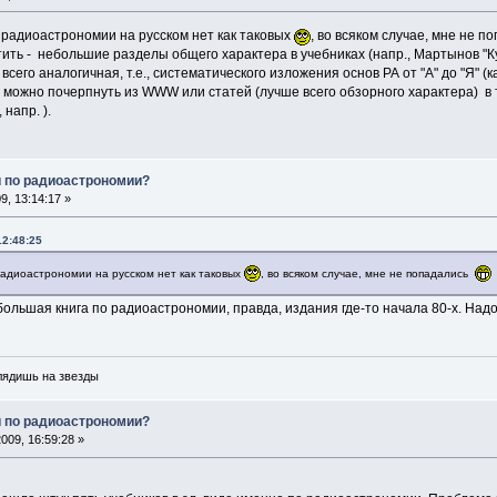
о радиоастрономии на русском нет как таковых
, во всяком случае, мне не 
ить - небольшие разделы общего характера в учебниках (напр., Мартынов "Кур
сего аналогичная, т.е., систематического изложения основ РА от "А" до "Я" (к
е можно почерпнуть из WWW или статей (лучше всего обзорного характера) в
, напр. ).
и по радиоастрономии?
, 13:14:17 »
12:48:25
радиоастрономии на русском нет как таковых
, во всяком случае, мне не попадались
льшая книга по радиоастрономии, правда, издания где-то начала 80-х. Надо
глядишь на звезды
и по радиоастрономии?
009, 16:59:28 »