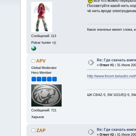
Всё что можно перерыла,
Посоветуйте какой-нить но
чё-нить вроде электродинами
Какое значенье имеют слова, ко
Сообщений: 113
Pulsar hunter =))
Re: Где скачать книг
APV
«
Ответ #1 :
31 Июля 2009
Global Moderator
Hero Member
http://www.forum.belastro.
ШК С8/AZ-5, SW 1021/EQ-5, SW 
Сообщений: 721
Харьков
Re: Где скачать книг
ZAP
«
Ответ #2 :
31 Июля 2009