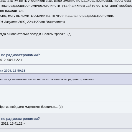
я нашла штук пять учебников в эл. виде именно по радиоастрономии. Проблема 
отеке радиоавтрономического института (на ихнем сайте есть каталог) вообще 
 не находится.
есно, могу выложить ссылки на то что я нашла по радиоастрономии.
01 Августа 2009, 22:44:22 от Dreamofme
»
гда в небе столько звезд и шелком трава?.. (с)
и по радиоастрономии?
012, 00:14:22 »
та 2009, 16:59:28
но, могу выложить ссылки на то что я нашла по радиоастрономии.
Против неё даже маркетинг бессилен... (с)
и по радиоастрономии?
2012, 13:41:22 »