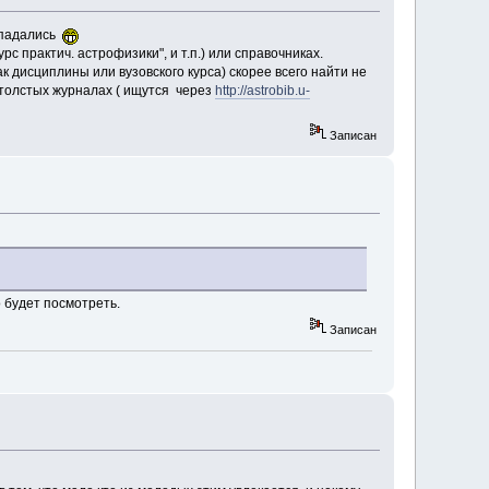
попадались
с практич. астрофизики", и т.п.) или справочниках.
ак дисциплины или вузовского курса) скорее всего найти не
 толстых журналах ( ищутся через
http://astrobib.u-
Записан
 будет посмотреть.
Записан