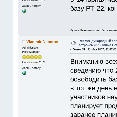
Сообщений: 2071
Даешь погоду!
базу РТ-22, к
Лучше Ньютона может быть тольк
Re: Международный сл
Vladimir Nebotov
астрономии "Южные Ноч
Administrator
«
Ответ #5 :
21 Мая 2007, 22:47:02
Hero Member
Вниманию всех
Сообщений: 2071
Даешь погоду!
сведению что 
освободить баз
в тот же день 
участников на
планирует про
заранее планир