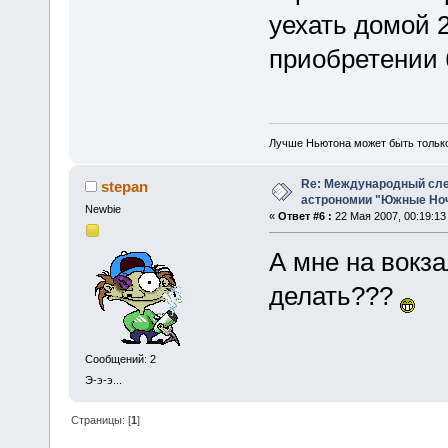
уехать домой 
приобретении 
Лучше Ньютона может быть тольк
Re: Международный сл
stepan
астрономии "Южные Ноч
Newbie
«
Ответ #6 :
22 Мая 2007, 00:19:13
А мне на вокза
делать???
Сообщений: 2
Э-э-э...
Страницы: [
1
]