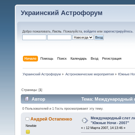
Украинский Астрофорум
Добро пожаловать,
Гость
. Пожалуйста,
войдите
или
зарегистрируйтесь
.
Начало
Помощь
Поиск
Календарь
Вход
Регистрация
Украинский Астрофорум
»
Астрономические мероприятия
»
Южные Но
Страницы: [
1
]
Автор
Тема: Международный с
(Прочитано 24275 раз)
0 Пользователей и 1 Гость просматривают эту тему.
Международный слет л
Андрей Остапенко
"Южные Ночи - 2007"
Newbie
«
:
12 Марта 2007, 14:13:46 »