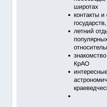
широтах
контакты и
государств
летний отд
популярных
относитель
знакомство
КрАО
интересные
астрономиче
краеведчес