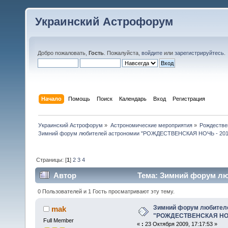
Украинский Астрофорум
Добро пожаловать,
Гость
. Пожалуйста,
войдите
или
зарегистрируйтесь
.
Начало
Помощь
Поиск
Календарь
Вход
Регистрация
Украинский Астрофорум
»
Астрономические мероприятия
»
Рождестве
Зимний форум любителей астрономии "РОЖДЕСТВЕНСКАЯ НОЧЬ - 201
Страницы: [
1
]
2
3
4
Автор
Тема: Зимний форум л
(Прочитано 95653 раз)
0 Пользователей и 1 Гость просматривают эту тему.
Зимний форум любител
mak
"РОЖДЕСТВЕНСКАЯ НОЧ
Full Member
«
:
23 Октября 2009, 17:17:53 »