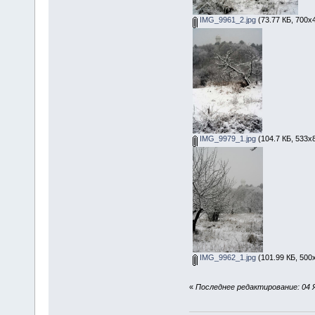
IMG_9961_2.jpg
(73.77 КБ, 700x
IMG_9979_1.jpg
(104.7 КБ, 533x
IMG_9962_1.jpg
(101.99 КБ, 500
«
Последнее редактирование: 04 Ян