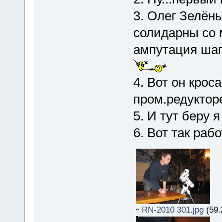
3. Олег Зелён
солидарны со м
ампутация шаг
4. Вот он крос
пром.редуктор
5. И тут беру я 
6. Вот так раб
RN-2010 301.jpg
(59.