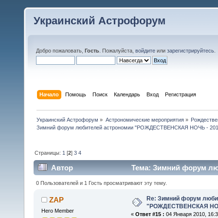
Украинский Астрофорум
Добро пожаловать,
Гость
. Пожалуйста,
войдите
или
зарегистрируйтесь
.
Начало
Помощь
Поиск
Календарь
Вход
Регистрация
Украинский Астрофорум
»
Астрономические мероприятия
»
Рождестве
Зимний форум любителей астрономии "РОЖДЕСТВЕНСКАЯ НОЧЬ - 201
Страницы:
1
[
2
]
3
4
Автор
Тема: Зимний форум л
(Прочитано 95664 раз)
0 Пользователей и 1 Гость просматривают эту тему.
Re: Зимний форум люби
ZAP
"РОЖДЕСТВЕНСКАЯ НОЧ
Hero Member
«
Ответ #15 :
04 Января 2010, 16:3