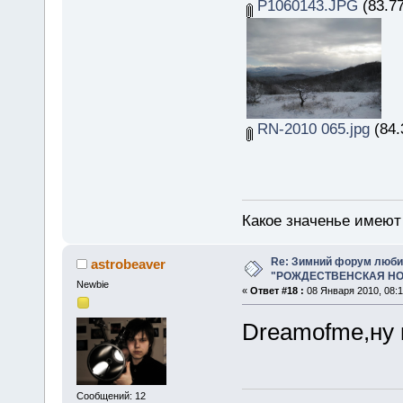
P1060143.JPG
(83.77
RN-2010 065.jpg
(84.
Какое значенье имеют 
Re: Зимний форум люби
astrobeaver
"РОЖДЕСТВЕНСКАЯ НОЧ
Newbie
«
Ответ #18 :
08 Января 2010, 08:1
Dreamofme,ну 
Сообщений: 12