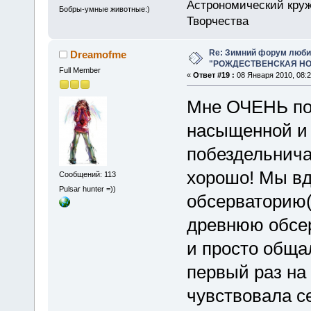
Астрономический круж
Бобры-умные животные:)
Творчества
Re: Зимний форум люби
Dreamofme
"РОЖДЕСТВЕНСКАЯ НОЧ
Full Member
«
Ответ #19 :
08 Января 2010, 08:2
Мне ОЧЕНЬ по
насыщенной и 
побездельничат
хорошо! Мы вд
Сообщений: 113
Pulsar hunter =))
обсерваторию(
древнюю обсе
и просто общал
первый раз на
чувствовала с