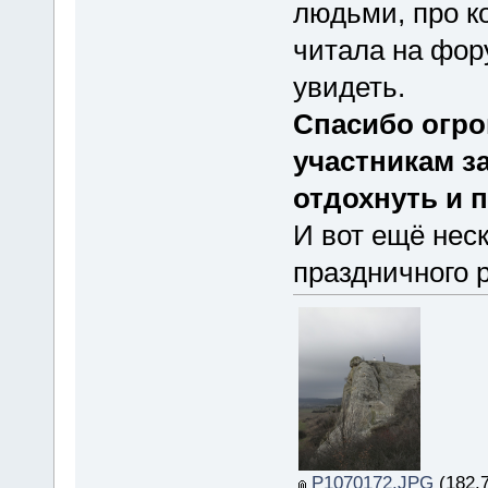
людьми, про к
читала на фор
увидеть.
Спасибо огро
участникам за
отдохнуть и 
И вот ещё неск
праздничного 
P1070172.JPG
(182.7