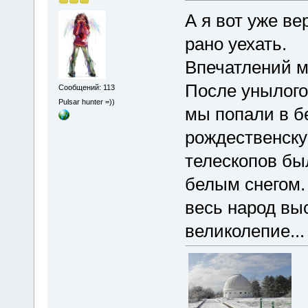
А я вот уже в
рано уехать.
Впечатлений мо
После унылого
Сообщений: 113
Pulsar hunter =))
мы попали в б
рождественску
телескопов бы
белым снегом.
весь народ вы
великолепие...