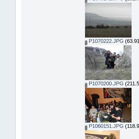
P1070222.JPG
(63.91
P1070200.JPG
(211.5
P1060151.JPG
(118.9