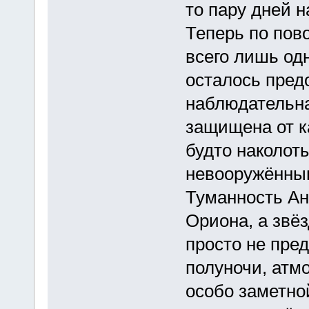
то пару дней н
Теперь по пово
всего лишь од
осталось пред
наблюдательна
защищена от ка
будто наколот
невооружённы
Туманность А
Ориона, а звё
просто не пре
полуночи, атм
особо заметно