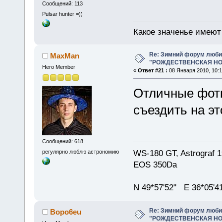
Сообщений: 113
Pulsar hunter =))
Какое значенье имеют 
Re: Зимний форум люби
MaxMan
"РОЖДЕСТВЕНСКАЯ НОЧ
Hero Member
«
Ответ #21 :
08 Января 2010, 10:1
Отличные фотк
съездить на э
Сообщений: 618
WS-180 GT, Astrograf 1
регулярно люблю астрономию
EOS 350Da
N 49*57'52" E 36*05'4
Re: Зимний форум люби
Bopo6eu
"РОЖДЕСТВЕНСКАЯ НОЧ