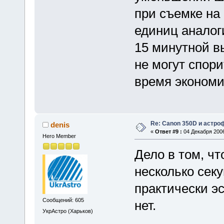
при съемке на
единиц аналог
15 минутной вы
не могут спор
время экономи
Re: Canon 350D и астро
denis
«
Ответ #9 :
04 Декабря 2006
Hero Member
Дело в том, чт
несколько секу
практически эс
Сообщений: 605
нет.
УкрАстро (Харьков)