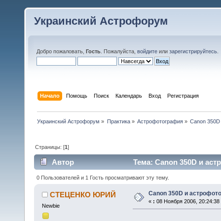
Украинский Астрофорум
Добро пожаловать,
Гость
. Пожалуйста,
войдите
или
зарегистрируйтесь
.
Начало
Помощь
Поиск
Календарь
Вход
Регистрация
Украинский Астрофорум
»
Практика
»
Астрофотография
»
Canon 350D
Страницы: [
1
]
Автор
Тема: Canon 350D и аст
0 Пользователей и 1 Гость просматривают эту тему.
Canon 350D и астрофото
СТЕЦЕНКО ЮРИЙ
«
:
08 Ноября 2006, 20:24:38
Newbie