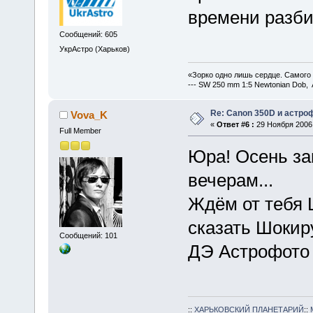
времени разби
Сообщений: 605
УкрАстро (Харьков)
«Зорко одно лишь сердце. Самого
--- SW 250 mm 1:5 Newtonian Dob, 
Re: Canon 350D и астро
Vova_K
«
Ответ #6 :
29 Ноября 2006,
Full Member
Юра! Осень за
вечерам...
Ждём от тебя 
сказать Шокир
Сообщений: 101
ДЭ Астрофото
::
ХАРЬКОВСКИЙ ПЛАНЕТАРИЙ
::