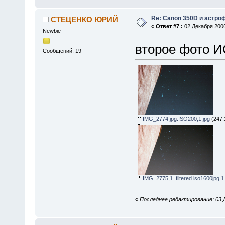
Re: Canon 350D и астро
СТЕЦЕНКО ЮРИЙ
«
Ответ #7 :
02 Декабря 2006
Newbie
второе фото И
Сообщений: 19
IMG_2774.jpg.ISO200,1.jpg
(247.
IMG_2775,1_filtered.iso1600jpg.1.
«
Последнее редактирование: 03