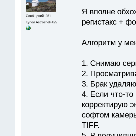
Я вполне обхо
Сообщений: 251
регистакс + ф
Купол Astroshell-425
Алгоритм у мен
1. Снимаю се
2. Просматрив
3. Брак удаля
4. Если что-то
корректирую 
софтом камеры
TIFF.
5. В получивш