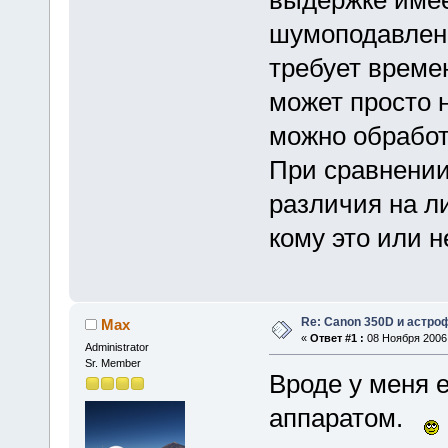
шумоподавлени
требует време
может просто н
можно обработ
При сравнении
различия на л
кому это или н
Re: Canon 350D и астро
Max
«
Ответ #1 :
08 Ноября 2006,
Administrator
Sr. Member
Вроде у меня 
аппаратом.