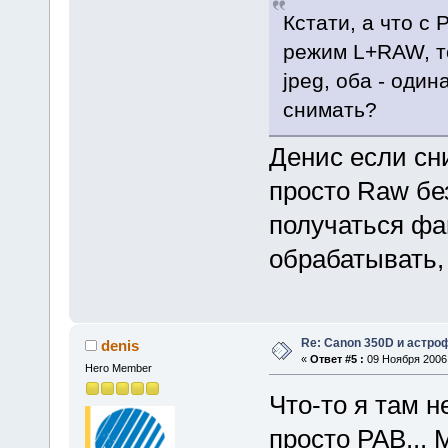
Кстати, а что с
режим L+RAW, то 
jpeg, оба - оди
снимать?
Денис если сн
просто Raw без
получаться фа
обрабатывать,
Re: Canon 350D и астро
denis
«
Ответ #5 :
09 Ноября 2006,
Hero Member
Что-то я там 
просто РАВ... 