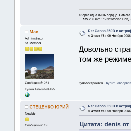
«Зорко одно лишь сердце. Самого
--- SW 250 mm 1:5 Newtonian Dob, 
Re: Canon 350D и астро
Max
«
Ответ #3 :
09 Ноября 2006,
Administrator
Sr. Member
Довольно стран
том же режиме
Сообщений: 251
Куполостроитель
Купить обсерва
Купол Astroshell-425
Re: Canon 350D и астро
СТЕЦЕНКО ЮРИЙ
«
Ответ #4 :
09 Ноября 2006,
Newbie
Цитата: denis от
Сообщений: 19