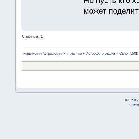
Но пусть кто хо
может подели
Страницы: [
1
]
Украинский Астрофорум
»
Практика
»
Астрофотография
»
Canon 350D
SMF 2.0.2
XHTM