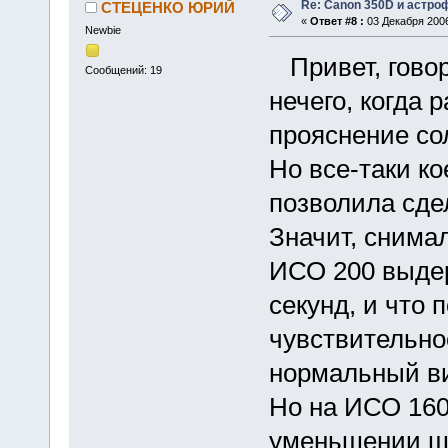
Re: Canon 350D и астро
СТЕЦЕНКО ЮРИЙ
«
Ответ #8 :
03 Декабря 2006
Newbie
Привет, говор
Сообщений: 19
нечего, когда 
прояснение со
Но все-таки ко
позволила сде
Значит, снима
ИСО 200 выдер
секунд, и что 
чувствительно
нормальный ви
Но на ИСО 160
уменьшении шу