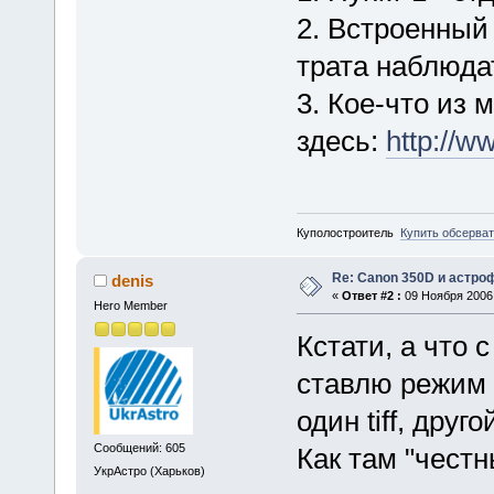
2. Встроенный
трата наблюда
3. Кое-что из 
здесь:
http://w
Куполостроитель
Купить обсерва
Re: Canon 350D и астро
denis
«
Ответ #2 :
09 Ноября 2006,
Hero Member
Кстати, а что 
ставлю режим 
один tiff, друг
Сообщений: 605
Как там "чест
УкрАстро (Харьков)