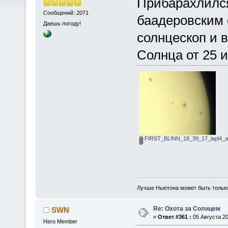
Прибарахлился
Сообщений: 2071
баадеровским
Даешь погоду!
солнцескоп и в
Солнца от 25 
FIRST_BLINN_18_39_17_lapl4_a
Лучше Ньютона может быть тольк
Re: Охота за Солнцем
SWN
«
Ответ #361 :
05 Августа 20
Hero Member