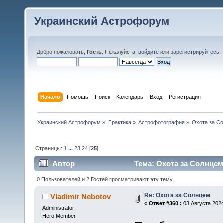
Украинский Астрофорум
Добро пожаловать,
Гость
. Пожалуйста,
войдите
или
зарегистрируйтесь
.
Начало
Помощь
Поиск
Календарь
Вход
Регистрация
Украинский Астрофорум
»
Практика
»
Астрофотография
»
Охота за С
Страницы:
1
...
23
24
[
25
]
Автор
Тема: Охота за Солнцем
0 Пользователей и 2 Гостей просматривают эту тему.
Re: Охота за Солнцем
Vladimir Nebotov
«
Ответ #360 :
03 Августа 2024
Administrator
Hero Member