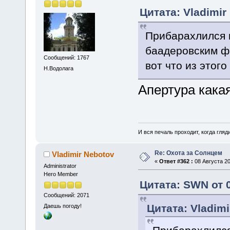
Цитата: Vladimir
Прибарахлился 
баадеровским ф
Сообщений: 1767
вот что из этог
Н.Водолага
Апертура кака
И вся печаль проходит, когда гля
Re: Охота за Солнцем
Vladimir Nebotov
«
Ответ #362 :
08 Августа 20
Administrator
Hero Member
Цитата: SWN от 0
Сообщений: 2071
Цитата: Vladimi
Даешь погоду!