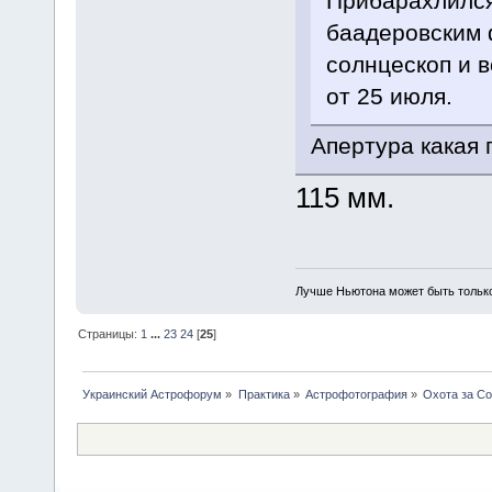
Прибарахлился
баадеровским 
солнцескоп и в
от 25 июля.
Апертура какая 
115 мм.
Лучше Ньютона может быть тольк
Страницы:
1
...
23
24
[
25
]
Украинский Астрофорум
»
Практика
»
Астрофотография
»
Охота за С