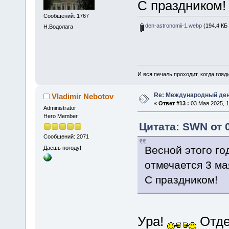
С праздником!
Сообщений: 1767
den-astronomii-1.webp
(194.4 КБ 
Н.Водолага
И вся печаль проходит, когда гля
Re: Международный ден
Vladimir Nebotov
«
Ответ #13 :
03 Мая 2025, 1
Administrator
Hero Member
Цитата: SWN от 0
Сообщений: 2071
Весной этого г
Даешь погоду!
отмечается 3 ма
С праздником!
Ура!
Отде