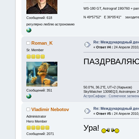
WS-180 GT, Astrograf 190/760 + pa
N 49*57'52" E 36*05'41" заходите в
Сообщений: 618
регулярно люблю астрономию
Re: Международный ден
Roman_K
«
Ответ #4 :
24 Апреля 2010,
Sr. Member
ПАЗДРВАЛЯЮ
50.0°N, 36.2°E, UT+2 (Харьков)
Сообщений: 351
SkyWatcher 1309EQ3; Astroimpex 
АстроСафари - Солнечное затмени
Re: Международный ден
Vladimir Nebotov
«
Ответ #5 :
24 Апреля 2010,
Administrator
Hero Member
Ура!
Сообщений: 2071