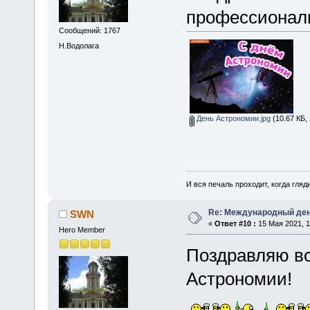
профессиональ
Сообщений: 1767
Н.Водолага
День Астрономии.jpg
(10.67 КБ,
И вся печаль проходит, когда гля
Re: Международный ден
SWN
«
Ответ #10 :
15 Мая 2021, 1
Hero Member
Поздравляю вс
Астрономии!