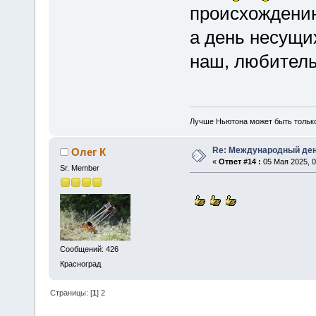
происхождению
а день несущи
наш, любительс
Лучше Ньютона может быть тольк
Re: Международный ден
Олег К
«
Ответ #14 :
05 Мая 2025, 0
Sr. Member
Сообщений: 426
Красноград
Страницы: [
1
]
2