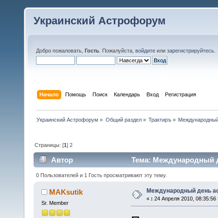
Украинский Астрофорум
Добро пожаловать,
Гость
. Пожалуйста,
войдите
или
зарегистрируйтесь
.
Начало
Помощь
Поиск
Календарь
Вход
Регистрация
Украинский Астрофорум
»
Общий раздел
»
Трактиръ
»
Международный
Страницы: [
1
]
2
Автор
Тема: Международный д
0 Пользователей и 1 Гость просматривают эту тему.
Международный день а
MAKsutik
«
:
24 Апреля 2010, 08:35:56 
Sr. Member