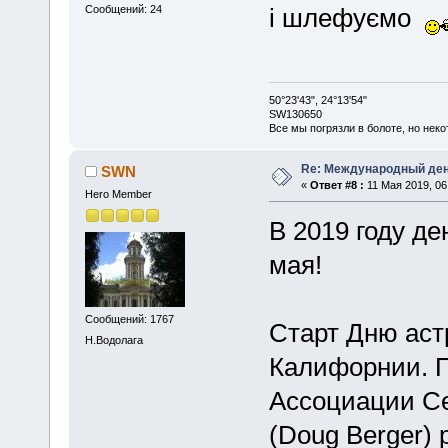
Сообщений: 24
і шлефуємо
50°23'43", 24°13'54"
SW130650
Все мы погрязли в болоте, но неко
Re: Международный ден
SWN
«
Ответ #8 :
11 Мая 2019, 06
Hero Member
В 2019 году де
мая!
Сообщений: 1767
Старт Дню аст
Н.Водолага
Калифорнии. 
Ассоциации С
(Doug Berger) 