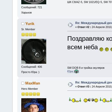
ШК С8/AZ-5, SW 1021/EQ-5, SW 707
Сообщений: 721
Харьков
Re: Международный ден
Yurik
«
Ответ #2 :
24 Апреля 2010,
Sr. Member
Поздравляю кол
всем неба
Сообщений: 406
SW DOB 8 и тройка окуляров
Юра
[
]
Просто Юра :)
Re: Международный ден
MaxMan
«
Ответ #3 :
24 Апреля 2010,
Hero Member