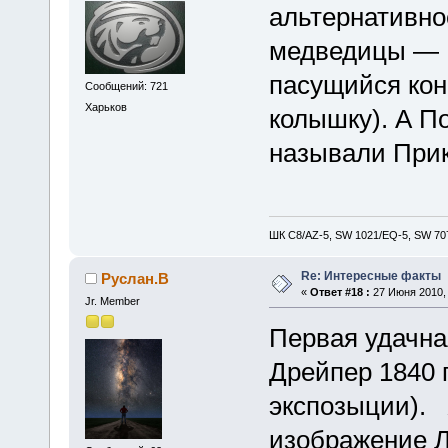
альтернативно
медведицы — К
пасущийся кон
Сообщений: 721
Харьков
колышку). А По
называли Прик
ШК С8/AZ-5, SW 1021/EQ-5, SW 707
Re: Интересные факты
Руслан.В
«
Ответ #18 :
27 Июня 2010, 
Jr. Member
Первая удачн
Дрейпер 1840 
экспозыции). 
изображе