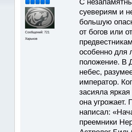
С незапамятны
суевериям и н
большую опасн
от богов или о
Сообщений: 721
Харьков
предвестникам
особенно для
положение. В 
небес, разуме
император. Ког
засияла яркая 
она угрожает. 
написал: «Нача
преемники Неро
Астролог Биль