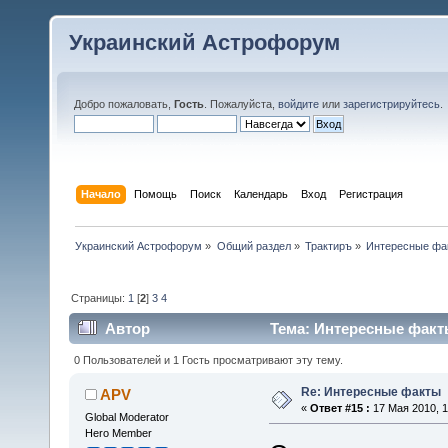
Украинский Астрофорум
Добро пожаловать,
Гость
. Пожалуйста,
войдите
или
зарегистрируйтесь
.
Начало
Помощь
Поиск
Календарь
Вход
Регистрация
Украинский Астрофорум
»
Общий раздел
»
Трактиръ
»
Интересные фа
Страницы:
1
[
2
]
3
4
Автор
Тема: Интересные факты
0 Пользователей и 1 Гость просматривают эту тему.
Re: Интересные факты
APV
«
Ответ #15 :
17 Мая 2010, 1
Global Moderator
Hero Member