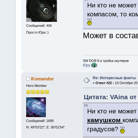
Ни кто не может
компасом, то ко
Сообщений: 406
Просто Юра :)
Может в соста
SW DOB 8 и тройка окуляров
Юра
[
]
Re: Интересные факты
Komandor
«
Ответ #22 :
10 Октября 201
Hero Member
Цитата: VAina от
Ни кто не может
камушком
комп
Сообщений: 1689
N: 49*53'22"; E: 36*01'54".
градусов?