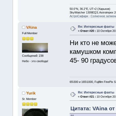
50.0°N, 36.2°E, UT+2 (Харьков)
SkyWatcher 1309EQ3; Astroimpex 
АстроСафари - Солнечное затмени
Re: Интересные факты
VAina
«
Ответ #20 :
10 Октября 201
Full Member
Ни кто не може
камушком компа
Сообщений: 238
45- 90 градус
Небо - это свобода!
65\300 и 165\1000, Fujifilm FinePix
Re: Интересные факты
Yurik
«
Ответ #21 :
10 Октября 201
Sr. Member
Цитата: VAina от