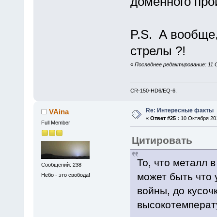
доменного прои
P.S. А вообще,
стрелы ?!
«
Последнее редактирование: 11 
CR-150-HD6/EQ-6.
Re: Интересные факты
VAina
«
Ответ #25 :
10 Октября 201
Full Member
Цитировать
То, что металл в
Сообщений: 238
может быть что 
Небо - это свобода!
войны, до кусоч
высокотемперат