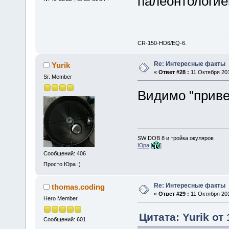
палеонтологи
CR-150-HD6/EQ-6.
Re: Интересные факты
Yurik
«
Ответ #28 :
11 Октября 201
Sr. Member
Видимо "приве
SW DOB 8 и тройка окуляров
Юра
[
]
Сообщений: 406
Просто Юра :)
Re: Интересные факты
thomas.coding
«
Ответ #29 :
11 Октября 201
Hero Member
Цитата: Yurik от
Сообщений: 601