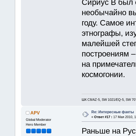
Сириус В был о
необычайно вы
году. Самое и
этнографы, из
малейшей степ
построениям –
на примечател
космогонии.
ШК С8/AZ-5, SW 1021/EQ-5, SW 707
Re: Интересные факты
APV
«
Ответ #17 :
17 Мая 2010, 1
Global Moderator
Hero Member
Раньше на Рус