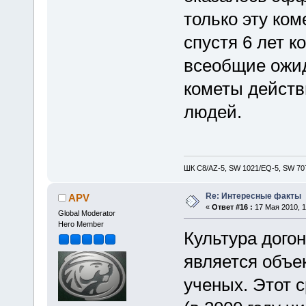
только эту ком
спустя 6 лет к
всеобщие ожид
кометы действ
людей.
ШК С8/AZ-5, SW 1021/EQ-5, SW 707
Re: Интересные факты
APV
«
Ответ #16 :
17 Мая 2010, 1
Global Moderator
Hero Member
Культура дого
является объе
ученых. Этот 