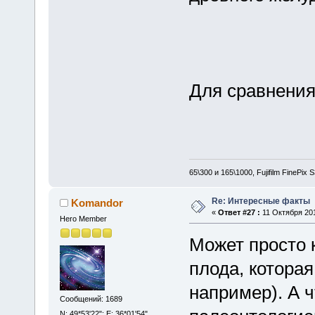
Для сравнения,
65\300 и 165\1000, Fujifilm FinePix
Re: Интересные факты
Komandor
«
Ответ #27 :
11 Октября 201
Hero Member
Может просто к
плода, которая
например). А ч
Сообщений: 1689
N: 49*53'22"; E: 36*01'54".