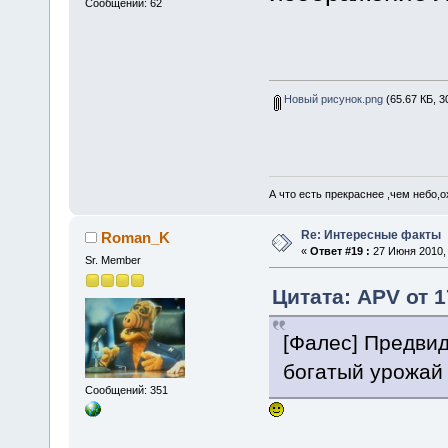
Сообщений: 62
Новый рисунок.png
(65.67 КБ, 3
А что есть прекраснее ,чем небо,
Re: Интересные факты
Roman_K
«
Ответ #19 :
27 Июня 2010, 
Sr. Member
Цитата: APV от 1
[Фалес] Предви
богатый урожай
Сообщений: 351