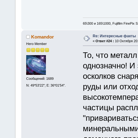
65\300 и 165\1000, Fujifilm FinePix
Re: Интересные факты
Komandor
«
Ответ #24 :
10 Октября 201
Hero Member
То, что металл
однозначно! И 
осколков снар
Сообщений: 1689
руды или отхо
N: 49*53'22"; E: 36*01'54".
высокотемпера
частицы распл
"привариваться
минеральными 