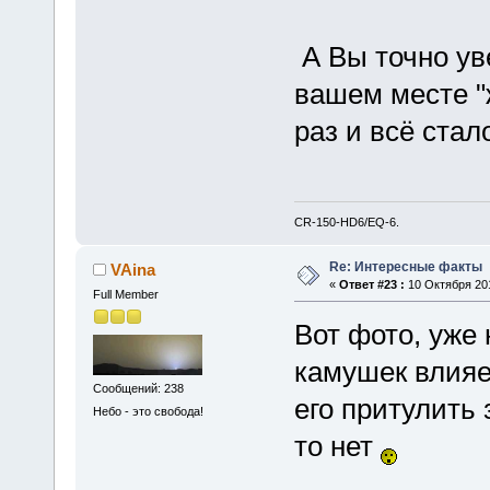
А Вы точно ув
вашем месте "
раз и всё ста
CR-150-HD6/EQ-6.
Re: Интересные факты
VAina
«
Ответ #23 :
10 Октября 201
Full Member
Вот фото, уже
камушек влияе
Сообщений: 238
его притулить 
Небо - это свобода!
то нет