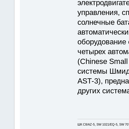
электродвигат
управления, с
солнечные бат
автоматически
оборудование 
четырех автом
(Chinese Small
системы Шмидта
AST-3), предн
других систем
ШК С8/AZ-5, SW 1021/EQ-5, SW 707