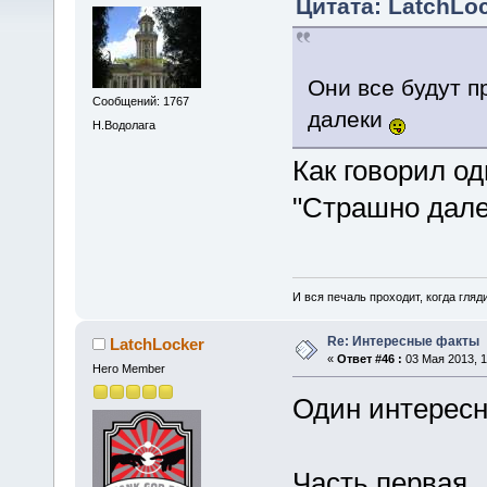
Цитата: LatchLoc
Они все будут п
Сообщений: 1767
далеки
Н.Водолага
Как говорил о
"Страшно дале
И вся печаль проходит, когда гля
Re: Интересные факты
LatchLocker
«
Ответ #46 :
03 Мая 2013, 1
Hero Member
Один интересны
Часть первая.