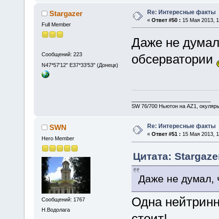
Re: Интересные факты
Stargazer
«
Ответ #50 :
15 Мая 2013, 1
Full Member
Даже не думал,
Сообщений: 223
обсерватории
N47*57'12" E37*33'53" (Донецк)
___________________________
SW 76/700 Ньютон на AZ1, окуляр
Re: Интересные факты
SWN
«
Ответ #51 :
15 Мая 2013, 1
Hero Member
Цитата: Stargaze
Даже не думал, 
Одна нейтринн
Сообщений: 1767
Н.Водолага
стоит!