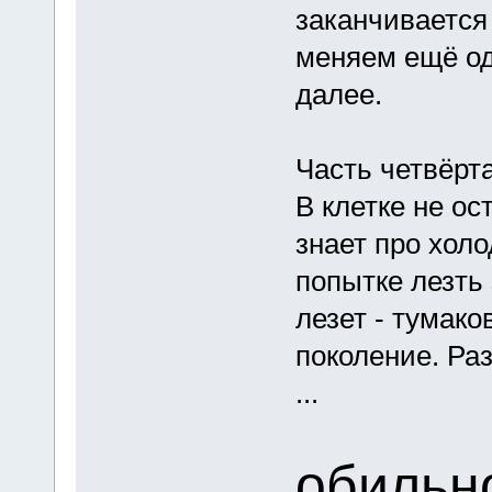
заканчивается 
меняем ещё од
далее.
Часть четвёрта
В клетке не ос
знает про хол
попытке лезть 
лезет - тумако
поколение. Раз
...
обильн