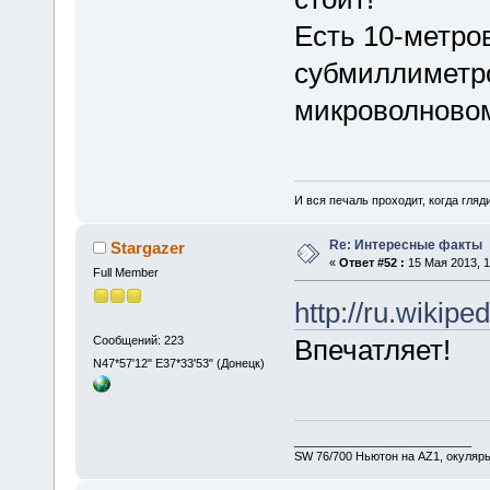
Есть 10-метро
субмиллиметр
микроволновом
И вся печаль проходит, когда гля
Re: Интересные факты
Stargazer
«
Ответ #52 :
15 Мая 2013, 1
Full Member
http://ru.wikipe
Сообщений: 223
Впечатляет!
N47*57'12" E37*33'53" (Донецк)
___________________________
SW 76/700 Ньютон на AZ1, окуляр