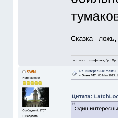
тумаков
Сказка - ложь,
...потому что это физика, бро! Про
Re: Интересные факты
SWN
«
Ответ #47 :
03 Мая 2013, 1
Hero Member
Цитата: LatchLoc
Один интересный
Сообщений: 1767
Н.Водолага