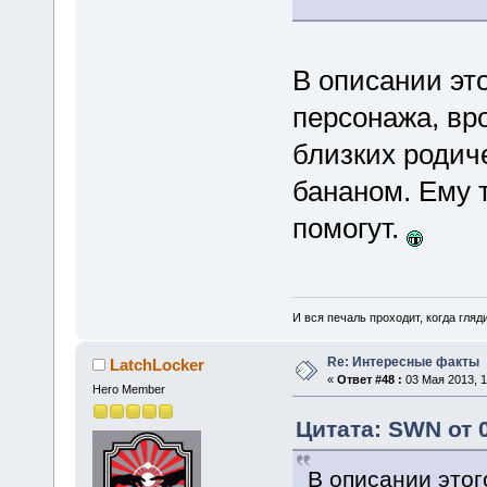
В описании это
персонажа, вро
близких родиче
бананом. Ему 
помогут.
И вся печаль проходит, когда гля
Re: Интересные факты
LatchLocker
«
Ответ #48 :
03 Мая 2013, 1
Hero Member
Цитата: SWN от 0
В описании этог