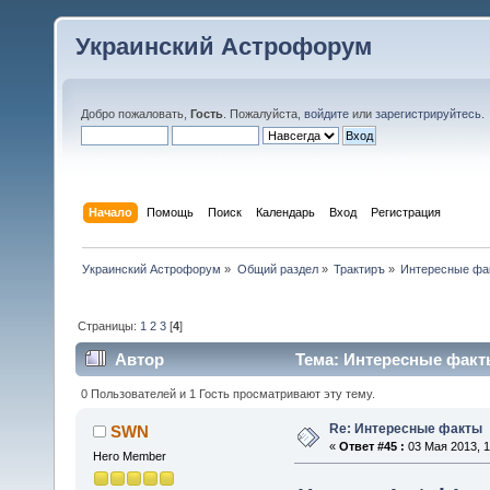
Украинский Астрофорум
Добро пожаловать,
Гость
. Пожалуйста,
войдите
или
зарегистрируйтесь
.
Начало
Помощь
Поиск
Календарь
Вход
Регистрация
Украинский Астрофорум
»
Общий раздел
»
Трактиръ
»
Интересные фа
Страницы:
1
2
3
[
4
]
Автор
Тема: Интересные факты
0 Пользователей и 1 Гость просматривают эту тему.
Re: Интересные факты
SWN
«
Ответ #45 :
03 Мая 2013, 1
Hero Member