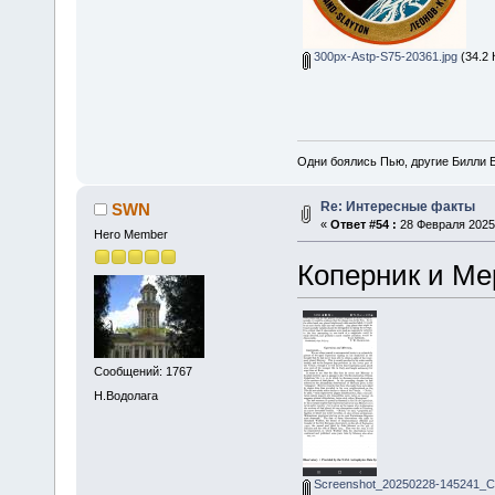
300px-Astp-S75-20361.jpg
(34.2 
Одни боялись Пью, другие Билли Б
Re: Интересные факты
SWN
«
Ответ #54 :
28 Февраля 2025,
Hero Member
Коперник и Ме
Сообщений: 1767
Н.Водолага
Screenshot_20250228-145241_C