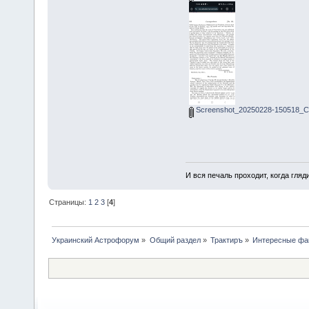
Screenshot_20250228-150518_C
И вся печаль проходит, когда гля
Страницы:
1
2
3
[
4
]
Украинский Астрофорум
»
Общий раздел
»
Трактиръ
»
Интересные фа