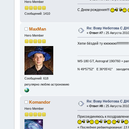
Hero Member
С Днем рождения!!!
Сообщений: 1410
Re: Вову Неботова С Д
MaxMan
«
Ответ #7 :
25 Августа 2010
Hero Member
Хепи бёздей ту ююююю!!!!!!!!!!!!!
WS-180 GT, Astrograf 190/760 + pa
N 49*57'52" E 36*05'41" заходите в
Сообщений: 618
регулярно люблю астрономию
Re: Вову Неботова С Д
Komandor
«
Ответ #8 :
25 Августа 2010
Hero Member
Присоединяюсь к поздравлен
«
Последнее редактирование: 13 Я