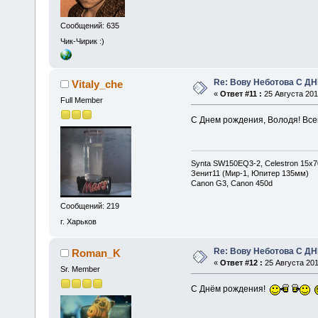
Сообщений: 635
Чик-Чирик :)
Re: Вову Неботова С Д
Vitaly_che
«
Ответ #11 :
25 Августа 2010
Full Member
C Днем рождения, Володя! Всег
Synta SW150EQ3-2, Celestron 15x7
Зенит11 (Мир-1, Юпитер 135мм)
Canon G3, Canon 450d
Сообщений: 219
г. Харьков
Re: Вову Неботова С Д
Roman_K
«
Ответ #12 :
25 Августа 201
Sr. Member
С Днём рождения!