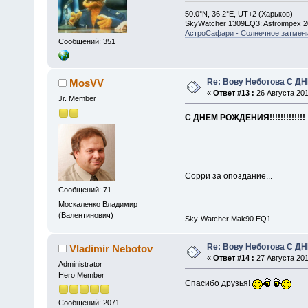
50.0°N, 36.2°E, UT+2 (Харьков)
SkyWatcher 1309EQ3; Astroimpex 
АстроСафари - Солнечное затмени
Сообщений: 351
Re: Вову Неботова С Д
MosVV
«
Ответ #13 :
26 Августа 201
Jr. Member
С ДНЁМ РОЖДЕНИЯ!!!!!!!!!!!!!
Сорри за опоздание...
Сообщений: 71
Москаленко Владимир
(Валентинович)
Sky-Watcher Mak90 EQ1
Re: Вову Неботова С Д
Vladimir Nebotov
«
Ответ #14 :
27 Августа 201
Administrator
Hero Member
Спасибо друзья!
Сообщений: 2071