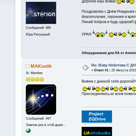
Дорогой наш Вовка!
Поздравляю с Днём Рождения и
благополучия, терпения и кре
Пинай бобров и будь здоров!!!
Сообщений: 985
УРА!!!
Юра Ратушный
Оборудование для ЛА от Asteri
Re: Вову Неботова С Д
MAKsutik
«
Ответ #1 :
25 Августа 2010
Sr. Member
Вовчик с днюхой тебя дорогой!!
Присоединяюсь ко всем пожел
Сообщений: 497
Зажгем рок в этой дыре...