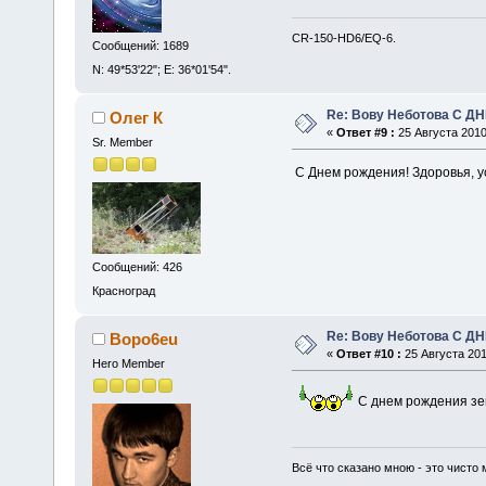
CR-150-HD6/EQ-6.
Сообщений: 1689
N: 49*53'22"; E: 36*01'54".
Re: Вову Неботова С Д
Олег К
«
Ответ #9 :
25 Августа 2010
Sr. Member
С Днем рождения! Здоровья, у
Сообщений: 426
Красноград
Re: Вову Неботова С Д
Bopo6eu
«
Ответ #10 :
25 Августа 201
Hero Member
С днем рождения зем
Всё что сказано мною - это чисто 