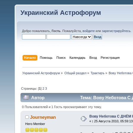
Украинский Астрофорум
Добро пожаловать,
Гость
. Пожалуйста,
войдите
или
зарегистрируйтесь
.
Начало
Помощь
Поиск
Календарь
Вход
Регистрация
Украинский Астрофорум
»
Общий раздел
»
Трактиръ
»
Вову Неботова
Страницы: [
1
]
2
3
Автор
Тема: Вову Неботова С
0 Пользователей и 1 Гость просматривают эту тему.
Вову Неботова С ДНЁМ
Journeyman
«
:
25 Августа 2010, 05:59:13
Hero Member