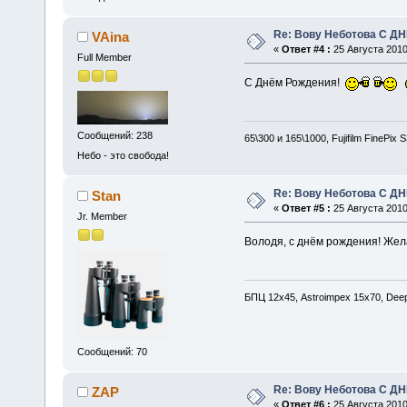
Re: Вову Неботова С Д
VAina
«
Ответ #4 :
25 Августа 2010
Full Member
C Днём Рождения!
Сообщений: 238
65\300 и 165\1000, Fujifilm FinePix
Небо - это свобода!
Re: Вову Неботова С Д
Stan
«
Ответ #5 :
25 Августа 2010
Jr. Member
Володя, с днём рождения! Жела
БПЦ 12х45, Astroimpex 15х70, Deep
Сообщений: 70
Re: Вову Неботова С Д
ZAP
«
Ответ #6 :
25 Августа 2010