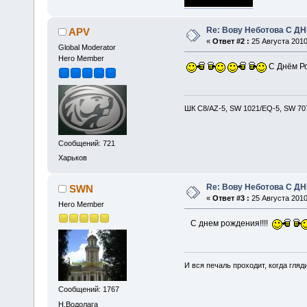
Re: Вову Неботова С Д
APV
«
Ответ #2 :
25 Августа 2010
Global Moderator
Hero Member
C Днём Р
ШК С8/AZ-5, SW 1021/EQ-5, SW 707
Сообщений: 721
Харьков
Re: Вову Неботова С Д
SWN
«
Ответ #3 :
25 Августа 2010
Hero Member
С днем рождения!!!!
И вся печаль проходит, когда гля
Сообщений: 1767
Н.Водолага