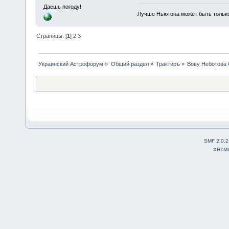
Даешь погоду!
Лучше Ньютона может быть тольк
Страницы: [
1
]
2
3
Украинский Астрофорум
»
Общий раздел
»
Трактиръ
»
Вову Неботова
SMF 2.0.2
XHTM