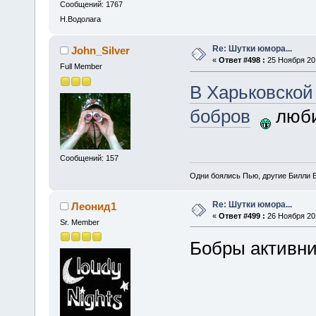
Сообщений: 1767
Н.Водолага
Re: Шутки юмора...
John_Silver
«
Ответ #498 :
25 Ноября 201
Full Member
В Харьковской
бобров
люби
Сообщений: 157
Одни боялись Пью, другие Билли Б
Re: Шутки юмора...
Леонид1
«
Ответ #499 :
26 Ноября 201
Sr. Member
Бобры активн