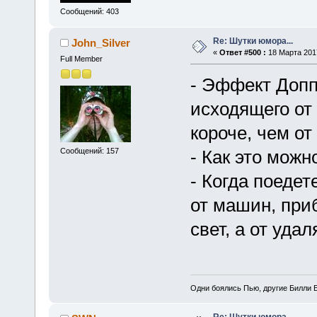
Сообщений: 403
Re: Шутки юмора...
John_Silver
«
Ответ #500 :
18 Марта 2017
Full Member
- Эффект Допп
исходящего от
короче, чем о
Сообщений: 157
- Как это мож
- Когда поедет
от машин, при
свет, а от уд
Одни боялись Пью, другие Билли Б
Re: Шутки юмора...