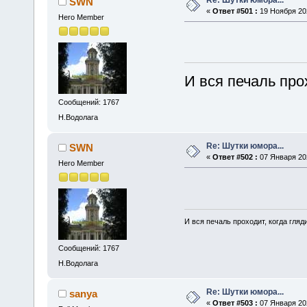
SWN
«
Ответ #501 :
19 Ноября 202
Hero Member
И вся печаль про
Сообщений: 1767
Н.Водолага
Re: Шутки юмора...
SWN
«
Ответ #502 :
07 Января 202
Hero Member
И вся печаль проходит, когда гля
Сообщений: 1767
Н.Водолага
Re: Шутки юмора...
sanya
«
Ответ #503 :
07 Января 202