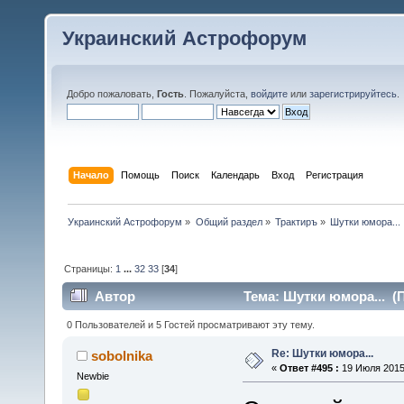
Украинский Астрофорум
Добро пожаловать,
Гость
. Пожалуйста,
войдите
или
зарегистрируйтесь
.
Начало
Помощь
Поиск
Календарь
Вход
Регистрация
Украинский Астрофорум
»
Общий раздел
»
Трактиръ
»
Шутки юмора...
Страницы:
1
...
32
33
[
34
]
Автор
Тема: Шутки юмора... (П
0 Пользователей и 5 Гостей просматривают эту тему.
Re: Шутки юмора...
sobolnika
«
Ответ #495 :
19 Июля 2015,
Newbie