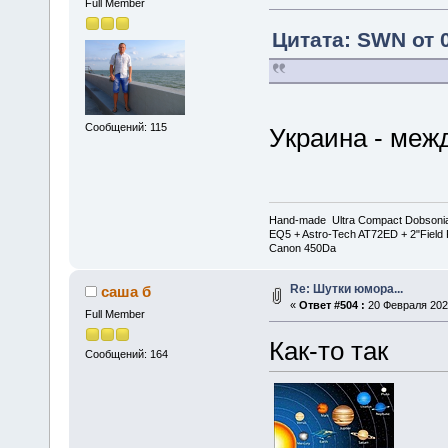
Full Member
Цитата: SWN от 0
Сообщений: 115
Украина - межд
Hand-made Ultra Compact Dobsoni
EQ5 + Astro-Tech AT72ED + 2"Field 
Canon 450Da
Re: Шутки юмора...
саша б
«
Ответ #504 :
20 Февраля 2023
Full Member
Как-то так
Сообщений: 164