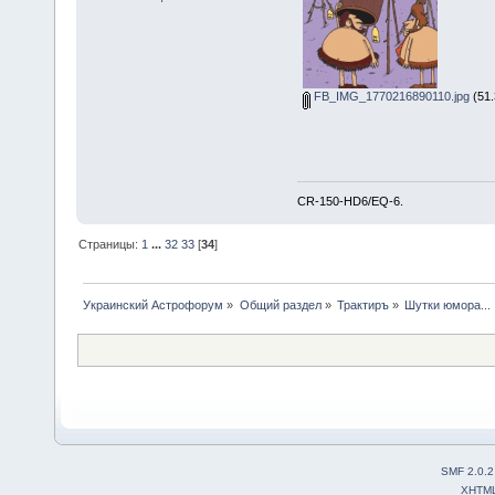
FB_IMG_1770216890110.jpg
(51.
CR-150-HD6/EQ-6.
Страницы:
1
...
32
33
[
34
]
Украинский Астрофорум
»
Общий раздел
»
Трактиръ
»
Шутки юмора...
SMF 2.0.2
XHTM