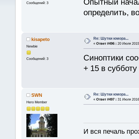
Опытный начал
Сообщений: 3
определить, во
Re: Шутки юмора...
kisapeto
«
Ответ #496 :
20 Июля 2015,
Newbie
Синоптики соо
Сообщений: 3
+ 15 в субботу
Re: Шутки юмора...
SWN
«
Ответ #497 :
31 Июля 2016,
Hero Member
И вся печаль про