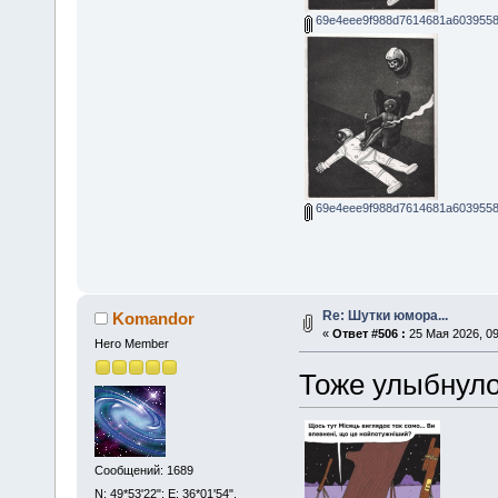
69e4eee9f988d7614681a6039558
69e4eee9f988d7614681a6039558
Re: Шутки юмора...
Komandor
«
Ответ #506 :
25 Мая 2026, 09
Hero Member
Тоже улыбнуло
Сообщений: 1689
N: 49*53'22"; E: 36*01'54".