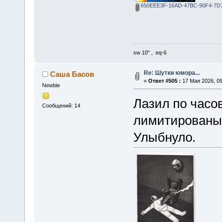
650EEE3F-16AD-47BC-90F4-7D7
sw 10'' , eq-6
Re: Шутки юмора...
Саша Басов
«
Ответ #505 :
17 Мая 2026, 09
Newbie
Лазил по часо
Сообщений: 14
лимитированых
Улыбнуло.