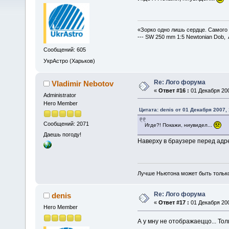
«Зорко одно лишь сердце. Самого
--- SW 250 mm 1:5 Newtonian Dob, 
Сообщений: 605
УкрАстро (Харьков)
Re: Лого форума
Vladimir Nebotov
«
Ответ #16 :
01 Декабря 200
Administrator
Hero Member
Цитата: denis от 01 Декабря 2007, 
Сообщений: 2071
Игде?! Покажи, ниувидел...
Даешь погоду!
Наверху в браузере перед адр
Лучше Ньютона может быть тольк
Re: Лого форума
denis
«
Ответ #17 :
01 Декабря 200
Hero Member
А у мну не отображаеццо... Тол