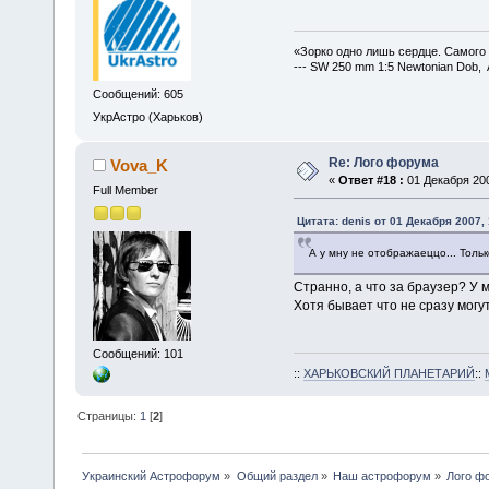
«Зорко одно лишь сердце. Самого
--- SW 250 mm 1:5 Newtonian Dob, 
Сообщений: 605
УкрАстро (Харьков)
Re: Лого форума
Vova_K
«
Ответ #18 :
01 Декабря 200
Full Member
Цитата: denis от 01 Декабря 2007, 
А у мну не отображаеццо... Толь
Странно, а что за браузер? У м
Хотя бывает что не сразу могут
Сообщений: 101
::
ХАРЬКОВСКИЙ ПЛАНЕТАРИЙ
::
Страницы:
1
[
2
]
Украинский Астрофорум
»
Общий раздел
»
Наш астрофорум
»
Лого ф