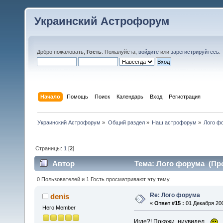
Украинский Астрофорум
Добро пожаловать,
Гость
. Пожалуйста,
войдите
или
зарегистрируйтесь
.
Начало
Помощь
Поиск
Календарь
Вход
Регистрация
Украинский Астрофорум
»
Общий раздел
»
Наш астрофорум
»
Лого ф
Страницы:
1
[
2
]
Автор
Тема: Лого форума (Про
0 Пользователей и 1 Гость просматривают эту тему.
Re: Лого форума
denis
«
Ответ #15 :
01 Декабря 200
Hero Member
Игде?! Покажи, ниувидел...