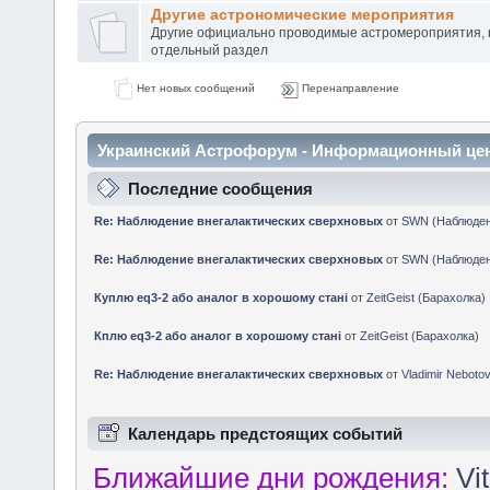
Другие астрономические мероприятия
Другие официально проводимые астромероприятия, 
отдельный раздел
Нет новых сообщений
Перенаправление
Украинский Астрофорум - Информационный це
Последние сообщения
Re: Наблюдение внегалактических сверхновых
от
SWN
(
Наблюде
Re: Наблюдение внегалактических сверхновых
от
SWN
(
Наблюде
Куплю eq3-2 або аналог в хорошому стані
от
ZeitGeist
(
Барахолка
)
Кплю eq3-2 або аналог в хорошому стані
от
ZeitGeist
(
Барахолка
)
Re: Наблюдение внегалактических сверхновых
от
Vladimir Neboto
Календарь предстоящих событий
Ближайшие дни рождения:
Vi