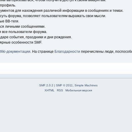
ны авторизоваться, чтобы получить доступ к своим аккаунтам.
 профиль.
рументов для нахождения различной информации в сообщениях и темах.
 суть форума, позволяет пользователям выражать свои мысли.
ые BB-теги.
ься личными сообщениями.
я все пользователи форума.
ндаре события, праздники и дни рождения.
лярные особенности SMF.
Wiki-документации
. На странице
Благодарности
перечислены люди, поспособ
SMF 2.0.2
|
SMF © 2011
,
Simple Machines
XHTML
RSS
Мобильная версия