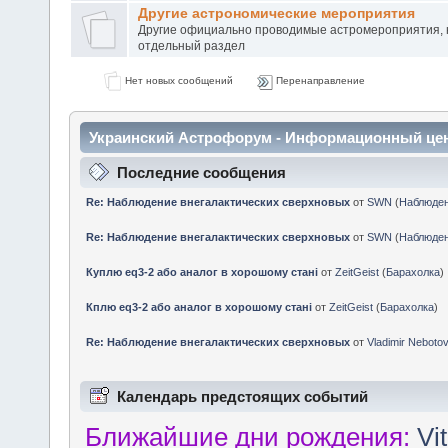
Другие астрономические мероприятия
Другие официально проводимые астромероприятия, 
отдельный раздел
Нет новых сообщений
Перенаправление
Украинский Астрофорум - Информационный це
Последние сообщения
Re: Наблюдение внегалактических сверхновых
от
SWN
(
Наблюде
Re: Наблюдение внегалактических сверхновых
от
SWN
(
Наблюде
Куплю eq3-2 або аналог в хорошому стані
от
ZeitGeist
(
Барахолка
)
Кплю eq3-2 або аналог в хорошому стані
от
ZeitGeist
(
Барахолка
)
Re: Наблюдение внегалактических сверхновых
от
Vladimir Neboto
Календарь предстоящих событий
Ближайшие дни рождения:
Vi