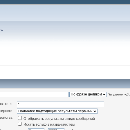
сь
.
Например:
«До
ователя:
тировки:
войства:
Отображать результаты в виде сообщений
Искать только в названиях тем