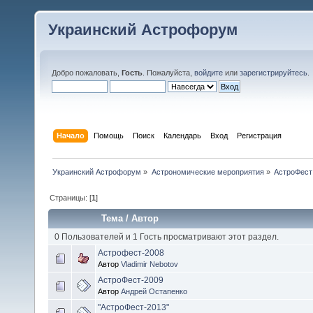
Украинский Астрофорум
Добро пожаловать,
Гость
. Пожалуйста,
войдите
или
зарегистрируйтесь
.
Начало
Помощь
Поиск
Календарь
Вход
Регистрация
Украинский Астрофорум
»
Астрономические мероприятия
»
АстроФест
Страницы: [
1
]
Тема
/
Автор
0 Пользователей и 1 Гость просматривают этот раздел.
Астрофест-2008
Автор
Vladimir Nebotov
АстроФест-2009
Автор
Андрей Остапенко
"АстроФест-2013"