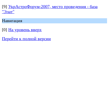
[9]
УкрАстроФорум-2007, место проведения - база
"Элат"
Навигация
[0]
На уровень вверх
Перейти к полной версии