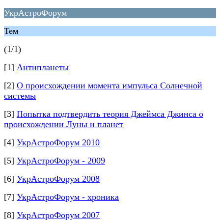
УкрАстроФорум
Тем
(1/1)
[1]
Антипланеты
[2]
О происхождении момента импульса Солнечной
системы
[3]
Попытка подтвердить теория Джеймса Джинса о
происхождении Луны и планет
[4]
УкрАстроФорум 2010
[5]
УкрАстроФорум - 2009
[6]
УкрАстроФорум 2008
[7]
УкрАстроФорум - хроника
[8]
УкрАстроФорум 2007