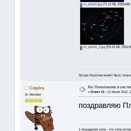
vn_pluto5.jpg
(71.11 КБ, 630x468
vn_pluto5_2.jpg
(53.02 КБ, 352x3
Лучше Ньютона может быть тольк
Re: Пополнение в систе
Серёга
«
Ответ #1 :
12 Июля 2012, 1
Sr. Member
поздравляю П
1 лошадиная сила - это сила котор