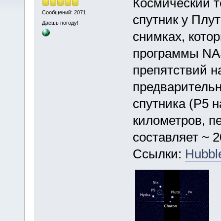
Космический т
Сообщений: 2071
спутник у Плу
Даешь погоду!
снимках, кото
программы NA
препятствий н
предваритель
спутника (P5 н
километров, п
составляет ~ 2
Ссылки:
Hubble