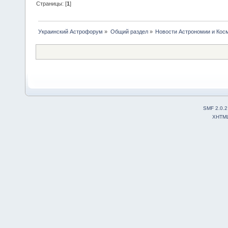
Страницы: [
1
]
Украинский Астрофорум
»
Общий раздел
»
Новости Астрономии и Кос
SMF 2.0.2
XHTM