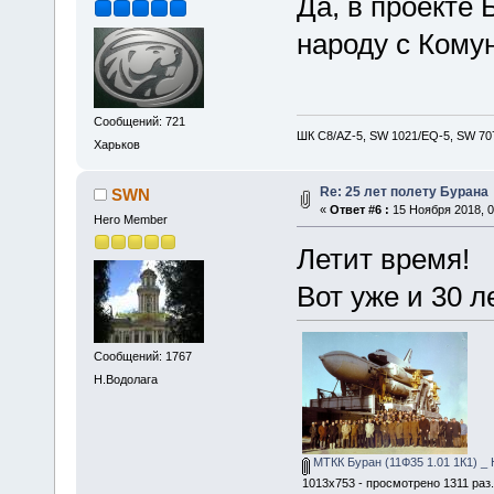
Да, в проекте
народу с Комун
Сообщений: 721
ШК С8/AZ-5, SW 1021/EQ-5, SW 707
Харьков
Re: 25 лет полету Бурана
SWN
«
Ответ #6 :
15 Ноября 2018, 0
Hero Member
Летит время!
Вот уже и 30 ле
Сообщений: 1767
Н.Водолага
МТКК Буран (11Ф35 1.01 1К1) _ 
1013x753 - просмотрено 1311 раз.