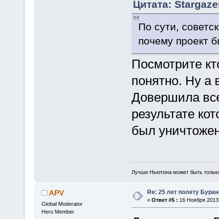
Цитата: Stargaze
По сути, советс
почему проект 
Посмотрите кто
понятно. Ну а 
Довершила все
результате кот
был уничтожен
Лучше Ньютона может быть тольк
Re: 25 лет полету Буран
APV
«
Ответ #5 :
16 Ноября 2013,
Global Moderator
Hero Member