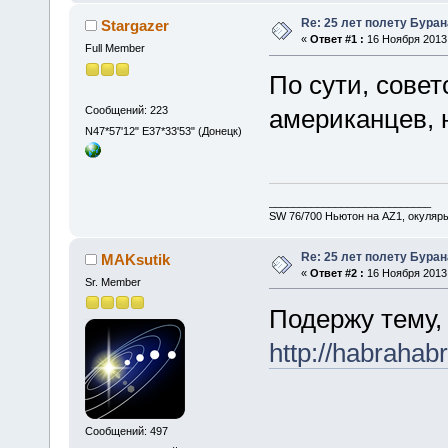
Re: 25 лет полету Буран
Stargazer
«
Ответ #1 :
16 Ноября 2013,
Full Member
По сути, сове
Сообщений: 223
американцев, 
N47*57'12" E37*33'53" (Донецк)
___________________________
SW 76/700 Ньютон на AZ1, окуляр
Re: 25 лет полету Буран
MAKsutik
«
Ответ #2 :
16 Ноября 2013,
Sr. Member
Подержу тему,
http://habrahab
Сообщений: 497