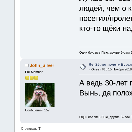
людей, чем о к
посетил/проле
кто-то щёки на
Одни боялись Пью, другие Билли Б
Re: 25 лет полету Буран
John_Silver
«
Ответ #8 :
15 Ноября 2018,
Full Member
А ведь 30-лет
Вынь, да поло
Сообщений: 157
Одни боялись Пью, другие Билли Б
Страницы: [
1
]