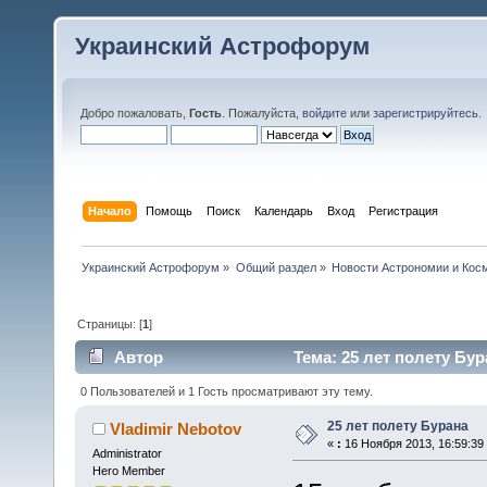
Украинский Астрофорум
Добро пожаловать,
Гость
. Пожалуйста,
войдите
или
зарегистрируйтесь
.
Начало
Помощь
Поиск
Календарь
Вход
Регистрация
Украинский Астрофорум
»
Общий раздел
»
Новости Астрономии и Кос
Страницы: [
1
]
Автор
Тема: 25 лет полету Бур
0 Пользователей и 1 Гость просматривают эту тему.
25 лет полету Бурана
Vladimir Nebotov
«
:
16 Ноября 2013, 16:59:39
Administrator
Hero Member