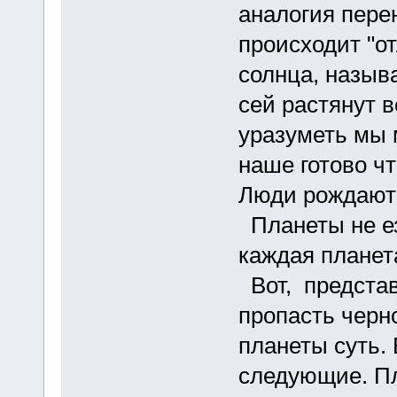
аналогия пере
происходит "о
солнца, назыв
сей растянут 
уразуметь мы
наше готово ч
Люди рождают
Планеты не ез
каждая планет
Вот, предста
пропасть черно
планеты суть.
следующие. Пл