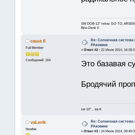
SW DOB-12" retrac GO-TO, ARSENAL
Bino Denk II
Re: Солнечная система
саша б
РАковине
Full Member
«
Ответ #2 :
22 Июля 2014, 16:28:2
Сообщений: 164
Это базавая с
Бродячий про
sw 10'' , eq-6
Re: Солнечная система
vaLerik
РАковине
Newbie
«
Ответ #3 :
24 Июля 2014, 09:49:3