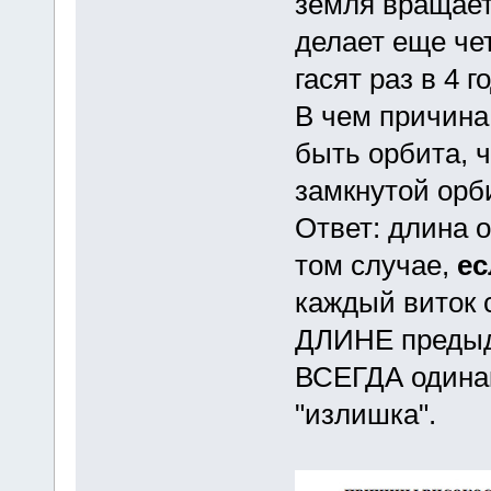
земля вращаетс
делает еще чет
гасят раз в 4 го
В чем причина
быть орбита, 
замкнутой орб
Ответ: длина 
том случае,
е
каждый виток
ДЛИНЕ предыд
ВСЕГДА одинак
"излишка".