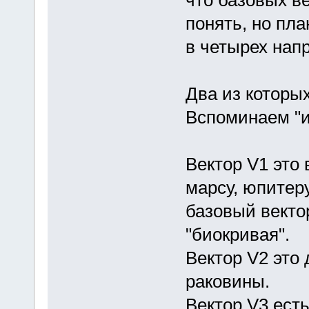
понять, но пл
в четырех нап
Два из которы
Вспоминаем "и
Вектор V1 это 
марсу, юпитеру
базовый векто
"биокривая".
Вектор V2 это 
раковины.
Вектор V3 есть