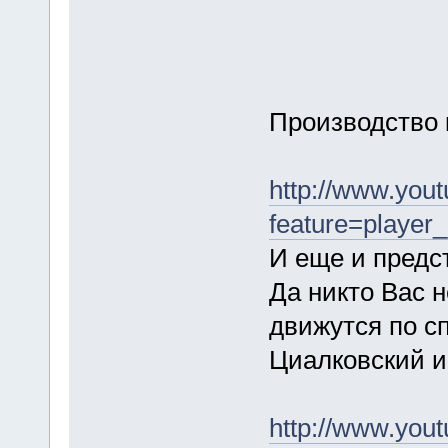
Производство 
http://www.you
feature=playe
И еще и предс
Да никто Вас 
движутся по с
Циалковский и 
http://www.you