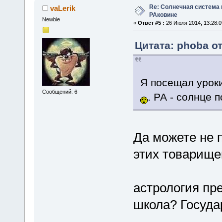
Re: Солнечная система
vaLerik
РАковине
Newbie
«
Ответ #5 :
26 Июля 2014, 13:28:0
Цитата: phoba от
Я посещал уроки
Сообщений: 6
. РА - солнце п
Да можете не 
этих товарищей 
астрология пре
школа? Госуда