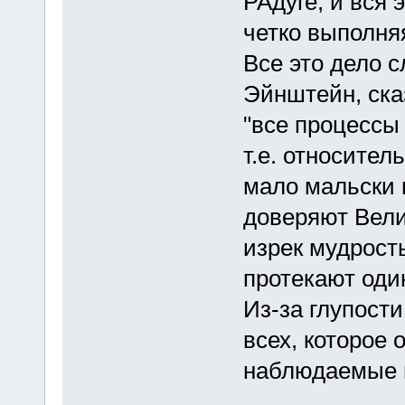
РАдуге, и вся 
четко выполня
Все это дело с
Эйнштейн, ска
"все процессы
т.е. относител
мало мальски 
доверяют Вели
изрек мудрость
протекают оди
Из-за глупост
всех, которое 
наблюдаемые п