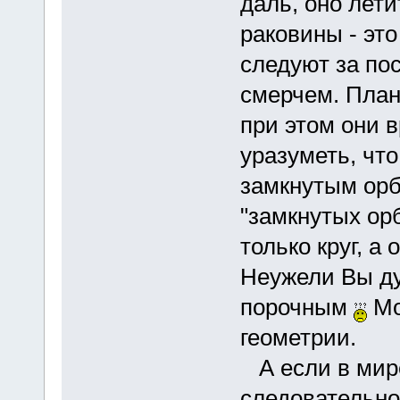
даль, оно лети
раковины - это
следуют за п
смерчем. План
при этом они 
уразуметь, чт
замкнутым орб
"замкнутых ор
только круг, а 
Неужели Вы ду
порочным
Мо
геометрии.
А если в мире
следовательно