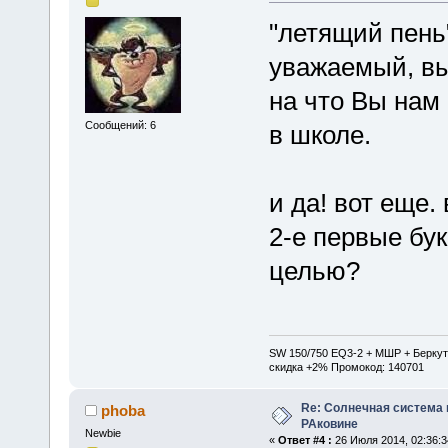
"летящий пень"
уважаемый, вы
на что Вы нам 
Сообщений: 6
в школе.
и да! вот еще.
2-е первые бу
целью?
SW 150/750 EQ3-2 + МШР + Беркут
скидка +2% Промокод: 140701
Re: Солнечная система
phoba
РАковине
Newbie
«
Ответ #4 :
26 Июля 2014, 02:36:3