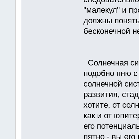
"малекул" и п
должны понять,
бесконечной н
Солнечная сис
подобно пню с
солнечной сис
развития, стад
хотите, от сол
как и от юпит
его потенциал
пятно - вы ег