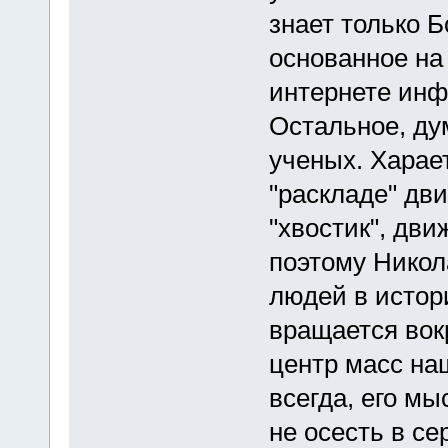
знает только Б
основанное на
интернете инф
Остальное, ду
ученых. Харае
"раскладе" дви
"хвостик", дви
поэтому Никол
людей в истори
вращается вокр
центр масс на
всегда, его м
не осесть в се