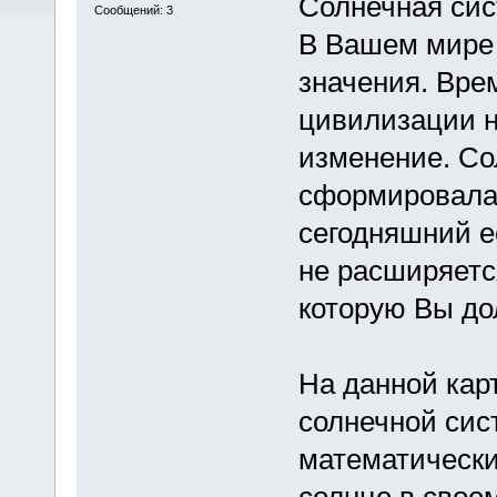
Солнечная сис
Сообщений: 3
В Вашем мире 
значения. Вре
цивилизации н
изменение. Со
сформировалась
сегодняшний ее
не расширяется
которую Вы до
На данной кар
солнечной сис
математическ
солнце в свое