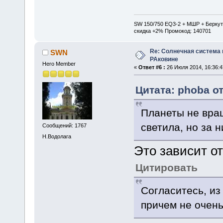
SW 150/750 EQ3-2 + МШР + Беркут
скидка +2% Промокод: 140701
Re: Солнечная система
SWN
РАковине
Hero Member
«
Ответ #6 :
26 Июля 2014, 16:36:4
Цитата: phoba от
Планеты не вра
светила, но за 
Сообщений: 1767
Н.Водолага
Это зависит о
Цитировать
Согласитесь, из
причем не очен