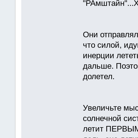
"РАмштайн"...Х
Они отправляли
что силой, иду
инерции летет
дальше. Поэтом
долетел.
Увеличьте мыс
солнечной сис
летит ПЕРВЫМ,