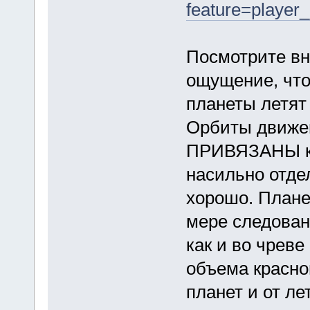
feature=play
Посмотрите вни
ощущение, что 
планеты летят 
Орбиты движен
ПРИВЯЗАНЫ к 
насильно отдел
хорошо. Плане
мере следован
как и во чрев
объема красно
планет и от л