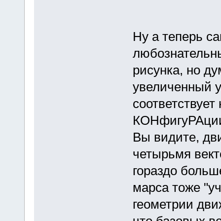
Ну а теперь с
любознательны
рисунка, но ду
увеличенный у
соответствует
КОНфигуРАции.
Вы видите, дв
четырьмя вект
гораздо больш
марса тоже "у
геометрии дви
что базовых ве