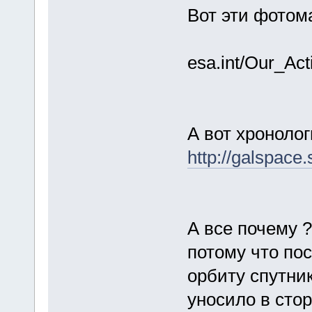
Вот эти фотом
esa.int/Our_Ac
А вот хроноло
http://galspace
А все почему ?
потому что по
орбиту спутни
уносило в стор