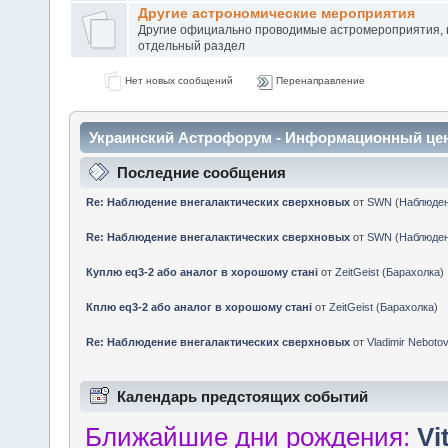
Другие астрономические мероприятия
Другие официально проводимые астромероприятия, 
отдельный раздел
Нет новых сообщений
Перенаправление
Украинский Астрофорум - Информационный це
Последние сообщения
Re: Наблюдение внегалактических сверхновых
от
SWN
(
Наблюде
Re: Наблюдение внегалактических сверхновых
от
SWN
(
Наблюде
Куплю eq3-2 або аналог в хорошому стані
от
ZeitGeist
(
Барахолка
)
Кплю eq3-2 або аналог в хорошому стані
от
ZeitGeist
(
Барахолка
)
Re: Наблюдение внегалактических сверхновых
от
Vladimir Neboto
Календарь предстоящих событий
Ближайшие дни рождения:
Vi