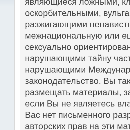
являющиеся ложными, кл
оскорбительными, вульг
разжигающими ненависть
межнациональную или ещ
сексуально ориентирова
нарушающими тайну част
нарушающими Междунаро
законодательство. Вы та
размещать материалы, з
если Вы не являетесь вл
Вас нет письменного раз
авторских прав на эти м