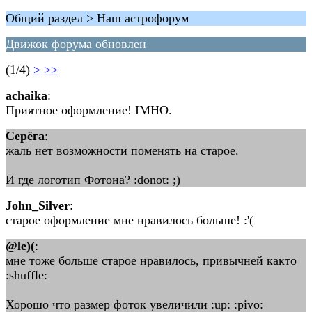
Общий раздел > Наш астрофорум
Движок форума обновлен
(1/4)
>
>>
achaika
:
Приятное оформление! IMHO.
Серёга
:
жаль нет возможности поменять на старое.
И где логотип Фотона? :donot: ;)
John_Silver
:
старое оформление мне нравилось больше! :'(
@le)(
:
мне тоже больше старое нравилось, привычней както
:shuffle:
Хорошо что размер фоток увеличили :up: :pivo: