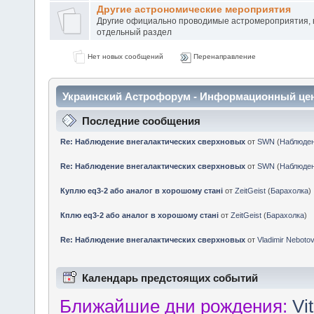
Другие астрономические мероприятия
Другие официально проводимые астромероприятия, 
отдельный раздел
Нет новых сообщений
Перенаправление
Украинский Астрофорум - Информационный це
Последние сообщения
Re: Наблюдение внегалактических сверхновых
от
SWN
(
Наблюде
Re: Наблюдение внегалактических сверхновых
от
SWN
(
Наблюде
Куплю eq3-2 або аналог в хорошому стані
от
ZeitGeist
(
Барахолка
)
Кплю eq3-2 або аналог в хорошому стані
от
ZeitGeist
(
Барахолка
)
Re: Наблюдение внегалактических сверхновых
от
Vladimir Neboto
Календарь предстоящих событий
Ближайшие дни рождения:
Vi