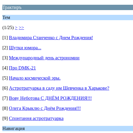
Трактиръ
Тем
(1/25)
>
>>
[1]
Владимира Станченко с Днем Рождения!
[2]
Шутки юмора...
[3]
Международный день астрономии
[4]
Про DMK-21
[5]
Начало космической эры.
[6]
Астротратуарка в cаду им Шевченка в Харькове?
[7]
Вову Неботова С ДНЁМ РОЖДЕНИЯ!!!
[8]
Олега Крыклю с Днём Рождения!!!
[9]
Спонтання астротратуарка
Навигация