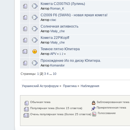
Комета C/2007N3 (Лулинь)
Автор
Roman_K
C/2009 F6 (SWAN) - новая яркая комета!
Автор
ctac
Солнечная активность
Автор
Vitaly_che
Комета 22Р\Kopff
Автор
Vitaly_che
Темное пятно Юпитера
Автор
APV
«
1
2
»
Прохождение Ио по диску Юпитера.
Автор
Komandor
Страницы:
1
[
2
]
3
4
...
10
Украинский Астрофорум
»
Практика
»
Наблюдения
Обычная тема
Заблокированная тема
Прикрепленная тема
Популярная тема (более 15 ответов)
Голосование
Очень популярная тема (более 25 ответов)