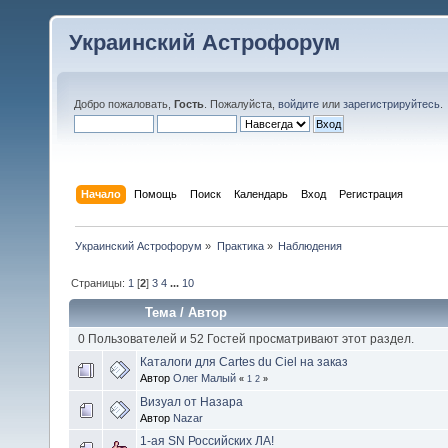
Украинский Астрофорум
Добро пожаловать,
Гость
. Пожалуйста,
войдите
или
зарегистрируйтесь
.
Начало
Помощь
Поиск
Календарь
Вход
Регистрация
Украинский Астрофорум
»
Практика
»
Наблюдения
Страницы:
1
[
2
]
3
4
...
10
Тема
/
Автор
0 Пользователей и 52 Гостей просматривают этот раздел.
Каталоги для Cartes du Ciel на заказ
Автор
Олег Малый
«
1
2
»
Визуал от Назара
Автор
Nazar
1-ая SN Российских ЛА!