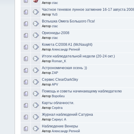
Автор
ctac
Частное теневое лунное затмение 16-17 августа 2008 
Автор
YuS
Вспышка Омега Большого Пса!
Автор
ctac
Ориониды-2008
Автор
ctac
Комета C/2008 A1 (McNaught)
Автор
Александр Репной
Итоги наблюдательной недели (20-24 окт.)
Автор
Roman_K
Астрономическая осень :))
Автор
ZAP
Сервис ClearDarkSky
Автор
APV
Помощь и советы начинающему наблюдателю
Автор
Bopo6eu
Карты облачности.
Автор
Серёга
Журнал наблюдений Сатурна
Автор
Сириус А
Наблюдение Венеры
Автор
Александр Репной