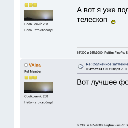
А вот я уже по
телескоп
Сообщений: 238
Небо - это свобода!
65\300 и 165\1000, Fujifilm FinePix
Re: Солнечное затмение в
VAina
«
Ответ #4 :
04 Января 2011,
Full Member
Вот лучшее фо
Сообщений: 238
Небо - это свобода!
65\300 и 165\1000, Fujifilm FinePix