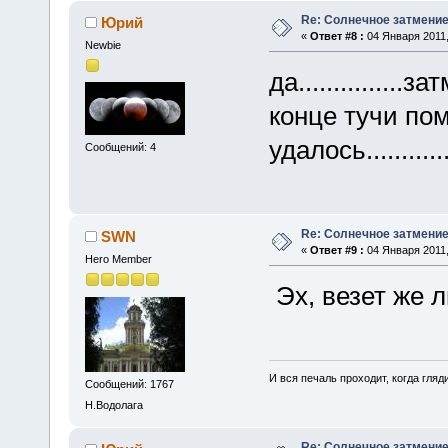
Re: Солнечное затмение в
Юрий
«
Ответ #8 :
04 Января 2011,
Newbie
да.............
конце тучи по
удалось............
Сообщений: 4
Re: Солнечное затмение в
SWN
«
Ответ #9 :
04 Января 2011,
Hero Member
Эх, везет же
И вся печаль проходит, когда гля
Сообщений: 1767
Н.Водолага
Re: Солнечное затмение в