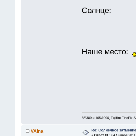
Солнце:
Наше место:
65\300 и 165\1000, Fujifilm FinePix
Re: Солнечное затмение в
VAina
«
Ответ #1 :
04 Января 2011,