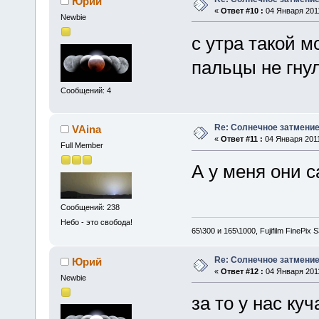
Юрий
«
Ответ #10 :
04 Января 2011
Newbie
с утра такой 
пальцы не гнулись.
Сообщений: 4
Re: Солнечное затмение в
VAina
«
Ответ #11 :
04 Января 2011
Full Member
А у меня они с
Сообщений: 238
Небо - это свобода!
65\300 и 165\1000, Fujifilm FinePix
Re: Солнечное затмение в
Юрий
«
Ответ #12 :
04 Января 2011
Newbie
за то у нас ку