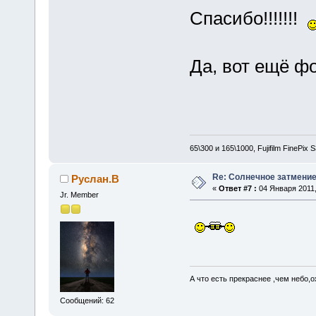
Спасибо!!!!!!!
Да, вот ещё фо
65\300 и 165\1000, Fujifilm FinePix
Re: Солнечное затмение в
Руслан.В
«
Ответ #7 :
04 Января 2011,
Jr. Member
А что есть прекраснее ,чем небо,
Сообщений: 62