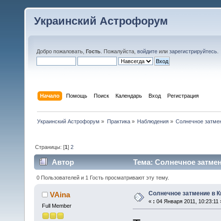
Украинский Астрофорум
Добро пожаловать,
Гость
. Пожалуйста,
войдите
или
зарегистрируйтесь
.
Начало
Помощь
Поиск
Календарь
Вход
Регистрация
Украинский Астрофорум
»
Практика
»
Наблюдения
»
Солнечное затмени
Страницы: [
1
]
2
Автор
Тема: Солнечное затмени
0 Пользователей и 1 Гость просматривают эту тему.
Солнечное затмение в Ки
VAina
«
:
04 Января 2011, 10:23:11 
Full Member