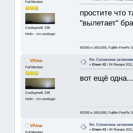
Full Member
простите что та
"вылетает" бр
Сообщений: 238
Небо - это свобода!
65\300 и 165\1000, Fujifilm FinePix
Re: Солнечное затмение в
VAina
«
Ответ #2 :
04 Января 2011,
Full Member
вот ещё одна...
Сообщений: 238
Небо - это свобода!
65\300 и 165\1000, Fujifilm FinePix
Re: Солнечное затмение в
VAina
«
Ответ #3 :
04 Января 2011,
Full Member