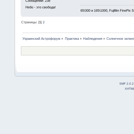
Сообщений: 238
Небо - это свобода!
65\300 и 165\1000, Fujifilm FinePix
Страницы: [
1
]
2
Украинский Астрофорум
»
Практика
»
Наблюдения
»
Солнечное затмени
SMF 2.0.2
XHTM