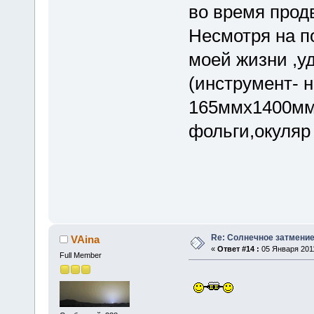
во время прод
Несмотря на по
моей жизни ,у
(инструмент- 
165ммх1400мм
фольги,окуляр
Re: Солнечное затмение в
VAina
«
Ответ #14 :
05 Января 2011
Full Member