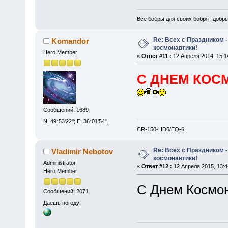
Все бобры для своих бобрят добры
Re: Всех с Праздником
Komandor
космонавтики!
Hero Member
«
Ответ #11 :
12 Апреля 2014, 15:1
С ДНЕМ КОСМ
Сообщений: 1689
N: 49*53'22"; E: 36*01'54".
CR-150-HD6/EQ-6.
Re: Всех с Праздником
Vladimir Nebotov
космонавтики!
Administrator
«
Ответ #12 :
12 Апреля 2015, 13:4
Hero Member
С Днем Космо
Сообщений: 2071
Даешь погоду!