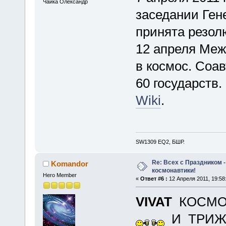
Чайка Олександр
заседании Ге
принята резол
12 апреля Меж
в космос. Соа
60 государств.
Wiki
.
SW1309 EQ2, БШР.
Re: Всех с Праздником
Komandor
космонавтики!
Hero Member
«
Ответ #6 :
12 Апреля 2011, 19:58
VIVAT
КОСМО
И ТРИ