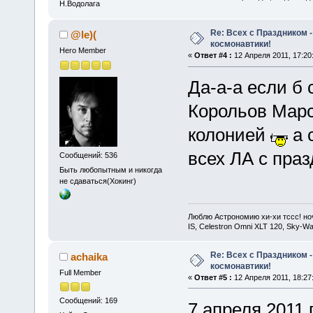
Н.Водолага
Re: Всех с Праздником
@le)(
космонавтики!
Hero Member
«
Ответ #4 :
12 Апреля 2011, 17:20
Да-а-а если б
Корольов Марс
колонией
а 
всех ЛА с пра
Сообщений: 536
Быть любопытным и никогда
не сдаваться(Хокинг)
Люблю Астрономию хи-хи тссс! ночь
IS, Celestron Omni XLT 120, Sky-
Re: Всех с Праздником
achaika
космонавтики!
Full Member
«
Ответ #5 :
12 Апреля 2011, 18:27
Сообщений: 169
7 апреля 2011