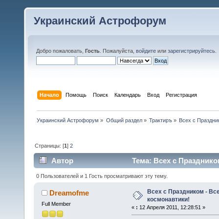
Украинский Астрофорум
Добро пожаловать,
Гость
. Пожалуйста,
войдите
или
зарегистрируйтесь
.
Начало
Помощь
Поиск
Календарь
Вход
Регистрация
Украинский Астрофорум
»
Общий раздел
»
Трактиръ
»
Всех с Праздни
Страницы: [
1
]
2
Автор
Тема: Всех с Празднико
0 Пользователей и 1 Гость просматривают эту тему.
Всех с Праздником - В
Dreamofme
космонавтики!
Full Member
«
:
12 Апреля 2011, 12:28:51 »