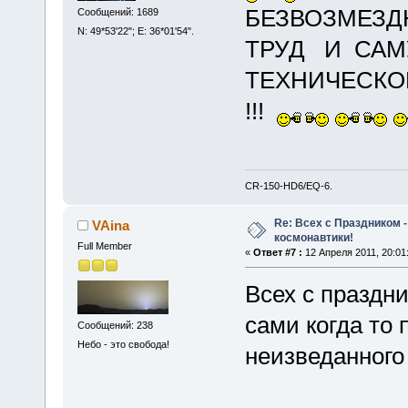
БЕЗВОЗМЕЗД
Сообщений: 1689
N: 49*53'22"; E: 36*01'54".
ТРУД И САМ
ТЕХНИЧЕСКО
!!!
CR-150-HD6/EQ-6.
Re: Всех с Праздником
VAina
космонавтики!
Full Member
«
Ответ #7 :
12 Апреля 2011, 20:01
Всех с праздни
сами когда то 
Сообщений: 238
Небо - это свобода!
неизведанного