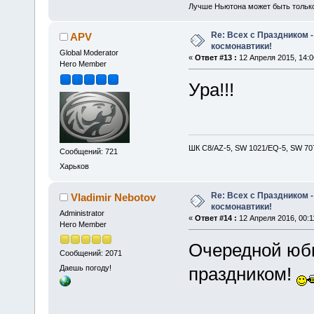
Лучше Ньютона может быть тольк
Re: Всех с Праздником
APV
космонавтики!
Global Moderator
«
Ответ #13 :
12 Апреля 2015, 14:0
Hero Member
Ура!!!
ШК С8/AZ-5, SW 1021/EQ-5, SW 707
Сообщений: 721
Харьков
Re: Всех с Праздником
Vladimir Nebotov
космонавтики!
Administrator
«
Ответ #14 :
12 Апреля 2016, 00:1
Hero Member
Очередной юби
Сообщений: 2071
Даешь погоду!
праздником!