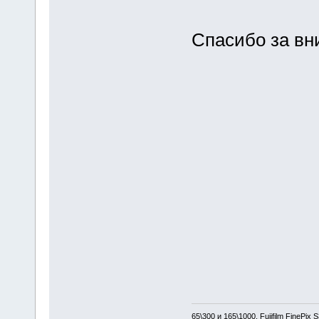
Спасибо за вни
65\300 и 165\1000, Fujifilm FinePix