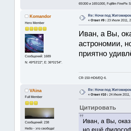
65\300 и 165\1000, Fujifilm FinePix
Re: Ночи под Житомиром
Komandor
«
Ответ #9 :
23 Июля 2011, 2
Hero Member
Иван, а Вы, о
астрономии, н
приятно удивл
Сообщений: 1689
N: 49*53'22"; E: 36*01'54".
CR-150-HD6/EQ-6.
Re: Ночи под Житомиром
VAina
«
Ответ #10 :
24 Июля 2011, 
Full Member
Цитировать
Иван, а Вы, ока
Сообщений: 238
но ещё философ 
Небо - это свобода!