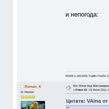
и непогода:
65\300 и 165\1000, Fujifilm FinePix
Re: Ночи под Житомиром
Roman_K
«
Ответ #2 :
02 Июля 2011, 2
Sr. Member
Цитата: VAina от