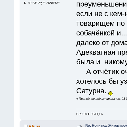
преуменьшения
N: 49*53'22"; E: 36*01'54".
если не с кем-
товарищем по 
собачёнкой и..
далеко от дома
Адекватная пр
была и ником
А отчётик оче
хотелось бы у
Сатурна.
«
Последнее редактирование: 03 И
CR-150-HD6/EQ-6.
Re: Ночи под Житомиром
VAina