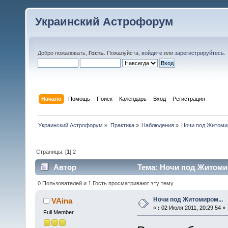
Украинский Астрофорум
Добро пожаловать,
Гость
. Пожалуйста,
войдите
или
зарегистрируйтесь
.
Начало
Помощь
Поиск
Календарь
Вход
Регистрация
Украинский Астрофорум
»
Практика
»
Наблюдения
»
Ночи под Житомир
Страницы: [
1
]
2
Автор
Тема: Ночи под Житомир
0 Пользователей и 1 Гость просматривают эту тему.
Ночи под Житомиром...
VAina
«
:
02 Июля 2011, 20:29:54 »
Full Member