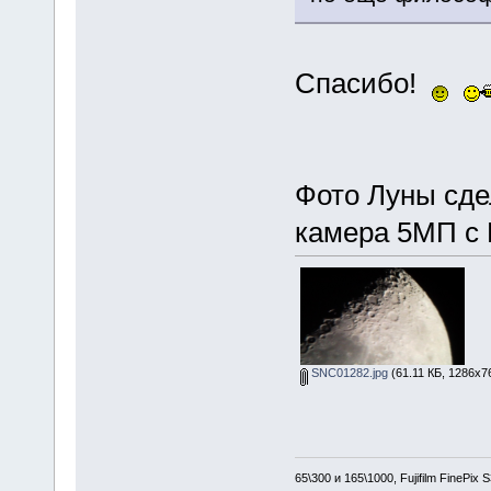
Спасибо!
Фото Луны сде
камера 5МП с 
SNC01282.jpg
(61.11 КБ, 1286x7
65\300 и 165\1000, Fujifilm FinePix