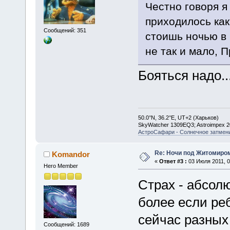
Честно говоря я
приходилось как
Сообщений: 351
стоишь ночью в 
не так и мало, 
Бояться надо.
50.0°N, 36.2°E, UT+2 (Харьков)
SkyWatcher 1309EQ3; Astroimpex 
АстроСафари - Солнечное затмени
Re: Ночи под Житомиром
Komandor
«
Ответ #3 :
03 Июля 2011, 0
Hero Member
Страх - абсол
более если ре
сейчас разных 
Сообщений: 1689