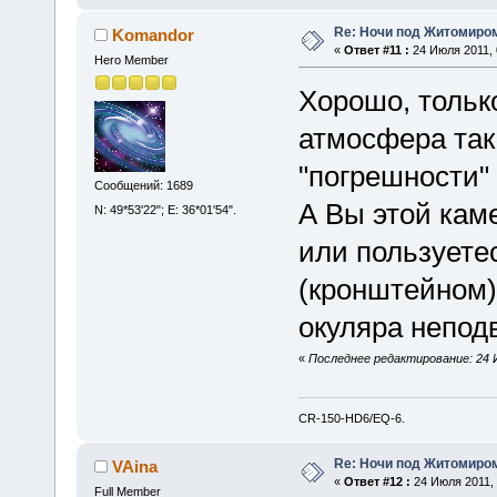
Re: Ночи под Житомиром
Komandor
«
Ответ #11 :
24 Июля 2011, 
Hero Member
Хорошо, только
атмосфера так
"погрешности"
Сообщений: 1689
А Вы этой каме
N: 49*53'22"; E: 36*01'54".
или пользуете
(кронштейном)
окуляра непод
«
Последнее редактирование: 24 И
CR-150-HD6/EQ-6.
Re: Ночи под Житомиром
VAina
«
Ответ #12 :
24 Июля 2011, 
Full Member