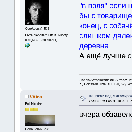
"в поля" если 
бы с товарище
конец, с собач
Сообщений: 536
слишком далек
Быть любопытным и никогда
не сдаваться(Хокинг)
деревне
А ещё лучше с
Люблю Астрономию хи-хи тссс! ночь
IS, Celestron Omni XLT 120, Sky-
Re: Ночи под Житомиром
VAina
«
Ответ #6 :
06 Июля 2011, 2
Full Member
вчера обзаве
Сообщений: 238