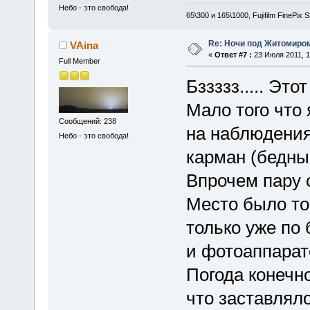
Небо - это свобода!
65\300 и 165\1000, Fujifilm FinePix
Re: Ночи под Житомиром
VAina
«
Ответ #7 :
23 Июля 2011, 1
Full Member
Бззззз..... Эт
Мало того что 
Сообщений: 238
на наблюдения
Небо - это свобода!
карман (бедный
Впрочем пару 
Место было то 
только уже по 
и фотоаппарато
Погода конечн
что заставлял