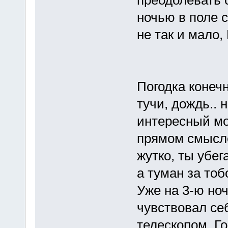
ночью в поле с
не так и мало,
Погодка конечн
тучи, дождь.. 
интересный мом
прямом смысле 
жутко, ты убег
а туман за тобо
Уже на 3-ю ноч
чувствовал се
телескопом. Г