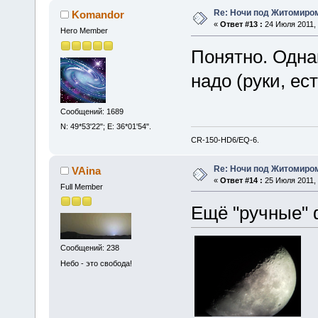
Re: Ночи под Житомиром
Komandor
«
Ответ #13 :
24 Июля 2011, 
Hero Member
Понятно. Однак
надо (руки, ес
Сообщений: 1689
N: 49*53'22"; E: 36*01'54".
CR-150-HD6/EQ-6.
Re: Ночи под Житомиром
VAina
«
Ответ #14 :
25 Июля 2011, 
Full Member
Ещё "ручные" 
Сообщений: 238
Небо - это свобода!