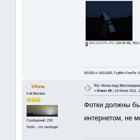
SNC012475.JPG
(59.06 КБ, 911x
65\300 и 165\1000, Fujifilm FinePix
Re: Ночи под Житомиром
VAina
«
Ответ #8 :
23 Июля 2011, 1
Full Member
Фотки должны бы
интернетом, не м
Сообщений: 238
Небо - это свобода!