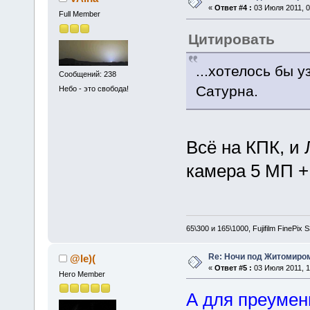
«
Ответ #4 :
03 Июля 2011, 0
Full Member
Цитировать
...хотелось бы 
Сообщений: 238
Сатурна.
Небо - это свобода!
Всё на КПК, и
камера 5 МП 
65\300 и 165\1000, Fujifilm FinePix
Re: Ночи под Житомиром
@le)(
«
Ответ #5 :
03 Июля 2011, 1
Hero Member
А для преумен