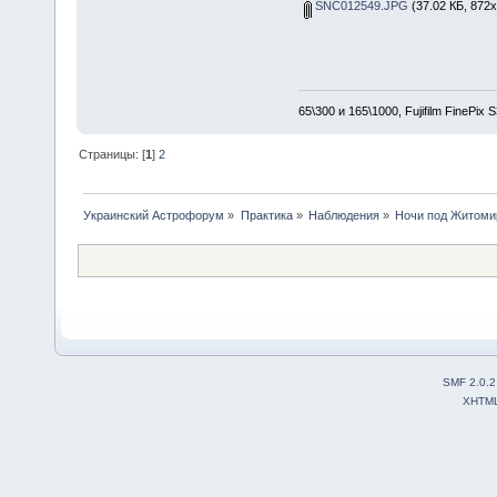
SNC012549.JPG
(37.02 КБ, 872x
65\300 и 165\1000, Fujifilm FinePix
Страницы: [
1
]
2
Украинский Астрофорум
»
Практика
»
Наблюдения
»
Ночи под Житомир
SMF 2.0.2
XHTM