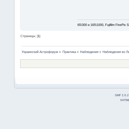
65\300 и 165\1000, Fujifilm FinePix
Страницы: [
1
]
Украинский Астрофорум
»
Практика
»
Наблюдения
»
Наблюдения во Ль
SMF 2.0.2
XHTM