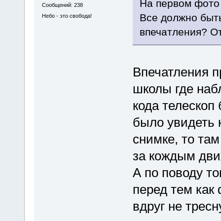
На первом фото 
Сообщений: 238
Все должно быть
Небо - это свобода!
впечатления? От
Впечатления п
школы где наб
кода телескоп
было увидеть к
снимке, то та
за кождым дв
А по поводу то
перед тем как
вдруг не трес