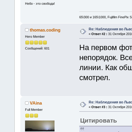
Небо - это свобода!
65\300 и 165\1000, Fujifilm FinePix
Re: Наблюдения во Львов
thomas.coding
«
Ответ #2 :
31 Октября 2010
Hero Member
На первом фот
Сообщений: 601
непорядок. Вс
линии. Как об
смотрел.
Re: Наблюдения во Львов
VAina
«
Ответ #3 :
31 Октября 2010
Full Member
Цитировать