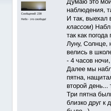
Думаю это мо
наблюдения, та
Сообщений: 238
И так, выехал 
Небо - это свобода!
классом
) Набл
так как погода
Луну, Солнце,
велись в школ
- 4 часов ночи
Далее мы набл
пятна, нащитал
второй день... 
Три пятна был
близко друг к 
было...)