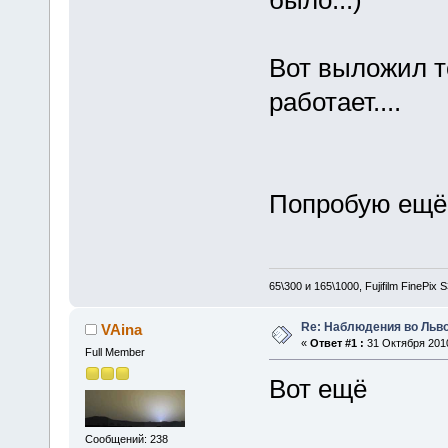
Вот выложил то
работает....
Попробую ещё
65\300 и 165\1000, Fujifilm FinePix
Re: Наблюдения во Львов
VAina
«
Ответ #1 :
31 Октября 2010
Full Member
Вот ещё
Сообщений: 238