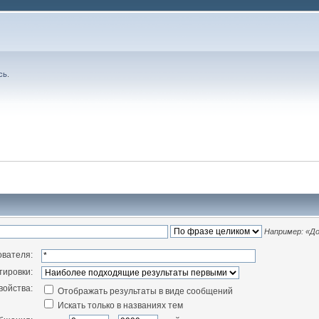
сь
.
Например:
«До
ователя:
тировки:
войства:
Отображать результаты в виде сообщений
Искать только в названиях тем