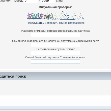
общения:
между
и
дней
Визуальная проверка:
Прослушать
/
Запросить другое изображение
Наберите символы, которые изображены на картинке:
Самая большая планета в Солнечной системе (с малой буквы все):
Естественный спутник Земли:
Самый большой спутник в Солнечной системе:
одиться поиск