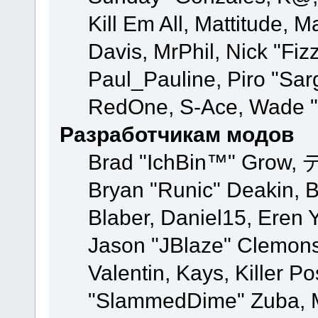
Kill Em All, Mattitude, M
Davis, MrPhil, Nick "Fiz
Paul_Pauline, Piro "Sar
RedOne, S-Ace, Wade "
Разработчикам модов
Brad "IchBin™" Grow, 
Bryan "Runic" Deakin, 
Blaber, Daniel15, Eren 
Jason "JBlaze" Clemons
Valentin, Kays, Killer P
"SlammedDime" Zuba, M