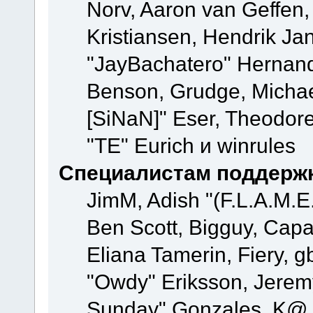
Norv, Aaron van Geffen,
Kristiansen, Hendrik Ja
"JayBachatero" Hernand
Benson, Grudge, Michael
[SiNaN]" Eser, Theodore
"TE" Eurich и winrules
Специалистам поддерж
JimM, Adish "(F.L.A.M.E.
Ben Scott, Bigguy, Cap
Eliana Tamerin, Fiery, g
"Owdy" Eriksson, Jeremy 
Sunday" Gonzales, K@, 