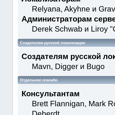
Relyana, Akyhne и Gra
Администраторам серв
Derek Schwab и Liroy "
Создателям русской локализации
Создателям русской ло
Mavn, Digger и Bugo
Отдельное спасибо
Консультантам
Brett Flannigan, Mark 
Deberdt