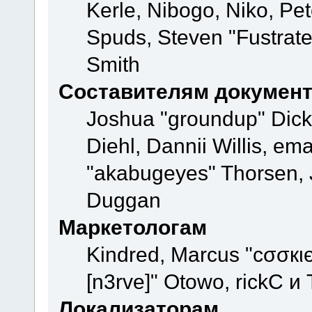
Kerle, Nibogo, Niko, Pet
Spuds, Steven "Fustrate
Smith
Составителям докумен
Joshua "groundup" Dicke
Diehl, Dannii Willis, e
"akabugeyes" Thorsen, J
Duggan
Маркетологам
Kindred, Marcus "cσσкι
[n3rve]" Otowo, rickC и
Локализаторам