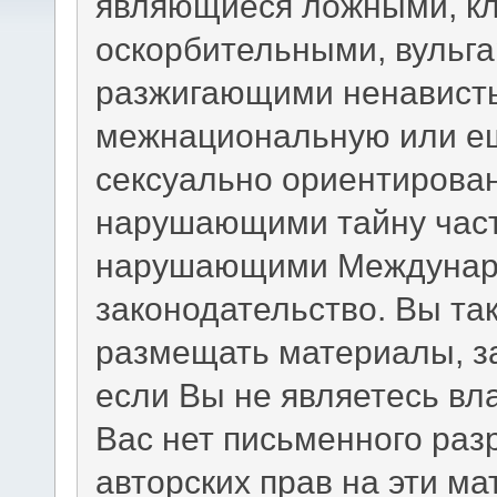
являющиеся ложными, кл
оскорбительными, вульг
разжигающими ненависть
межнациональную или ещ
сексуально ориентирова
нарушающими тайну част
нарушающими Междунаро
законодательство. Вы та
размещать материалы, з
если Вы не являетесь вл
Вас нет письменного раз
авторских прав на эти м