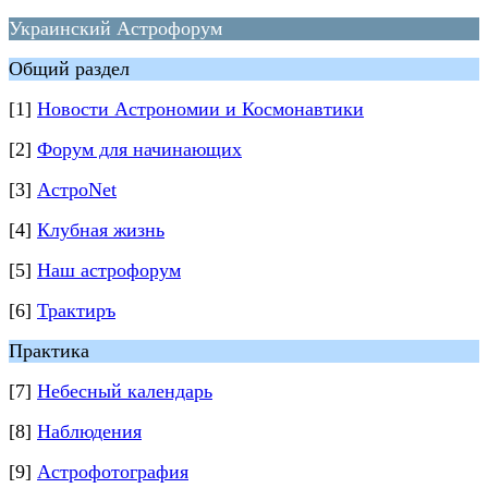
Украинский Астрофорум
Общий раздел
[1]
Новости Астрономии и Космонавтики
[2]
Форум для начинающих
[3]
АстроNet
[4]
Клубная жизнь
[5]
Наш астрофорум
[6]
Трактиръ
Практика
[7]
Небесный календарь
[8]
Наблюдения
[9]
Астрофотография