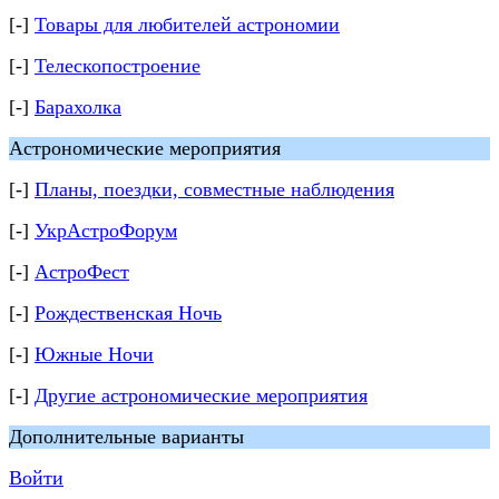
[-]
Товары для любителей астрономии
[-]
Телескопостроение
[-]
Барахолка
Астрономические мероприятия
[-]
Планы, поездки, совместные наблюдения
[-]
УкрАстроФорум
[-]
АстроФест
[-]
Рождественская Ночь
[-]
Южные Ночи
[-]
Другие астрономические мероприятия
Дополнительные варианты
Войти