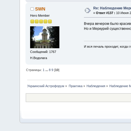
Re: Наблюдение Мер
SWN
«
Ответ #137 :
10 Июня 2
Hero Member
Вчера вечером было красив
Но и Меркурий существенно
И вся печаль проходит, когда 
Сообщений: 1767
Н.Водолага
Страницы:
1
...
8
9
[
10
]
Украинский Астрофорум
»
Практика
»
Наблюдения
»
Наблюдение 