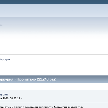
сь
.
Меркурия
ркурия (Прочитано 221248 раз)
курия
я 2026, 08:22:19 »
риятный период вечерней видимости Меркурия в этом году.