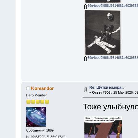
69e4eee9f988d7614681a6039558
69e4eee9f988d7614681a6039558
Re: Шутки юмора...
Komandor
«
Ответ #506 :
25 Мая 2026, 09
Hero Member
Тоже улыбнуло
Сообщений: 1689
N: 49*53'22"; E: 36*01'54".