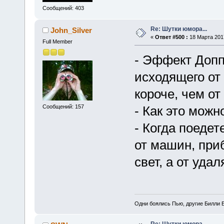
Сообщений: 403
Re: Шутки юмора...
John_Silver
«
Ответ #500 :
18 Марта 2017
Full Member
- Эффект Допп
исходящего от
короче, чем о
Сообщений: 157
- Как это мож
- Когда поедет
от машин, при
свет, а от уд
Одни боялись Пью, другие Билли Б
Re: Шутки юмора...