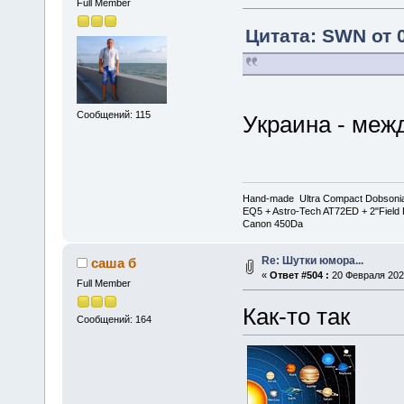
Full Member
Цитата: SWN от 0
Сообщений: 115
Украина - межд
Hand-made Ultra Compact Dobsoni
EQ5 + Astro-Tech AT72ED + 2"Field 
Canon 450Da
Re: Шутки юмора...
саша б
«
Ответ #504 :
20 Февраля 2023
Full Member
Как-то так
Сообщений: 164