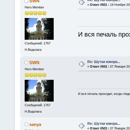
SWN
«
Ответ #501 :
19 Ноября 202
Hero Member
И вся печаль про
Сообщений: 1767
Н.Водолага
Re: Шутки юмора...
SWN
«
Ответ #502 :
07 Января 202
Hero Member
И вся печаль проходит, когда гля
Сообщений: 1767
Н.Водолага
Re: Шутки юмора...
sanya
«
Ответ #503 :
07 Января 202