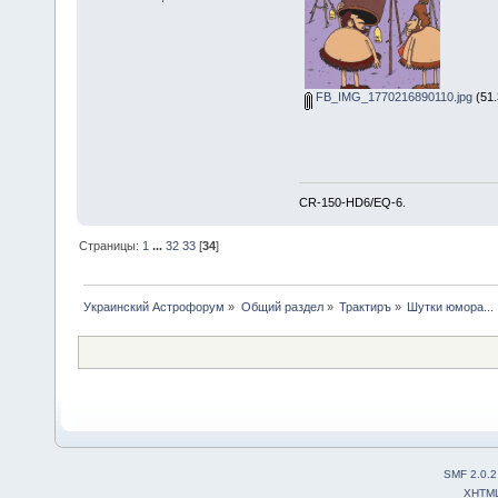
FB_IMG_1770216890110.jpg
(51.
CR-150-HD6/EQ-6.
Страницы:
1
...
32
33
[
34
]
Украинский Астрофорум
»
Общий раздел
»
Трактиръ
»
Шутки юмора...
SMF 2.0.2
XHTM