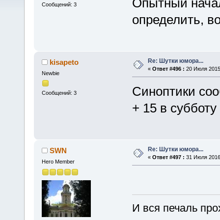
Опытный начал
Сообщений: 3
определить, во
Re: Шутки юмора...
kisapeto
«
Ответ #496 :
20 Июля 2015,
Newbie
Синоптики соо
Сообщений: 3
+ 15 в субботу
Re: Шутки юмора...
SWN
«
Ответ #497 :
31 Июля 2016,
Hero Member
И вся печаль про