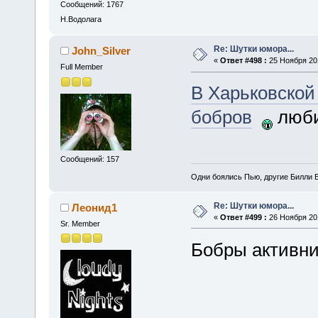
Сообщений: 1767
Н.Водолага
Re: Шутки юмора...
John_Silver
«
Ответ #498 :
25 Ноября 201
Full Member
В Харьковской
бобров
люби
Сообщений: 157
Одни боялись Пью, другие Билли Б
Re: Шутки юмора...
Леонид1
«
Ответ #499 :
26 Ноября 201
Sr. Member
Бобры активн