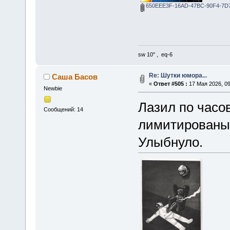
650EEE3F-16AD-47BC-90F4-7D7
sw 10'' , eq-6
Re: Шутки юмора...
Саша Басов
«
Ответ #505 :
17 Мая 2026, 09
Newbie
Лазил по часо
Сообщений: 14
лимитированых
Улыбнуло.