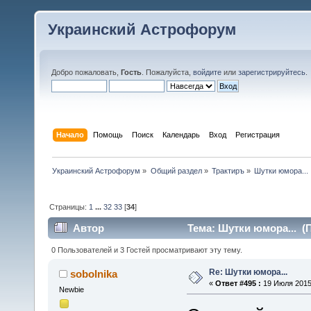
Украинский Астрофорум
Добро пожаловать,
Гость
. Пожалуйста,
войдите
или
зарегистрируйтесь
.
Начало
Помощь
Поиск
Календарь
Вход
Регистрация
Украинский Астрофорум
»
Общий раздел
»
Трактиръ
»
Шутки юмора...
Страницы:
1
...
32
33
[
34
]
Автор
Тема: Шутки юмора... (П
0 Пользователей и 3 Гостей просматривают эту тему.
Re: Шутки юмора...
sobolnika
«
Ответ #495 :
19 Июля 2015,
Newbie